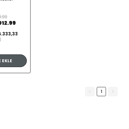
9.99
012.99
.333,33
)
 EKLE
1