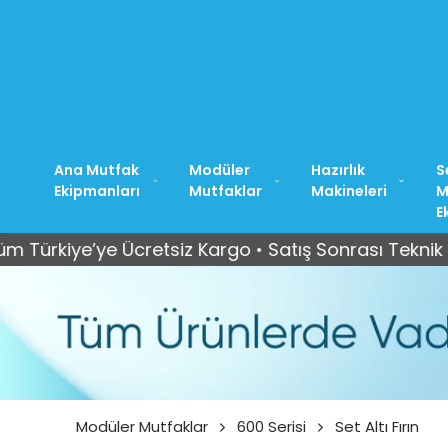
Ana Mutfak
Modüler
Hazırlık
S
Ekipmanları
Mutfaklar
Makineleri
M
E
kiye’ye Ücretsiz Kargo • Satış Sonrası Teknik Servi
Modüler Mutfaklar
600 Serisi
Set Altı Fırın