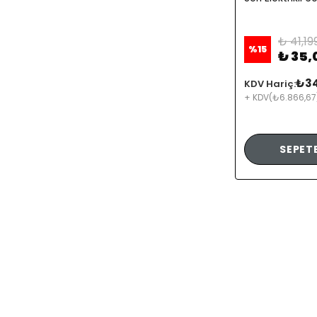
₺ 41,19
%
15
₺ 35,
₺34
KDV Hariç:
+ KDV
(₺6.866,67
SEPETE