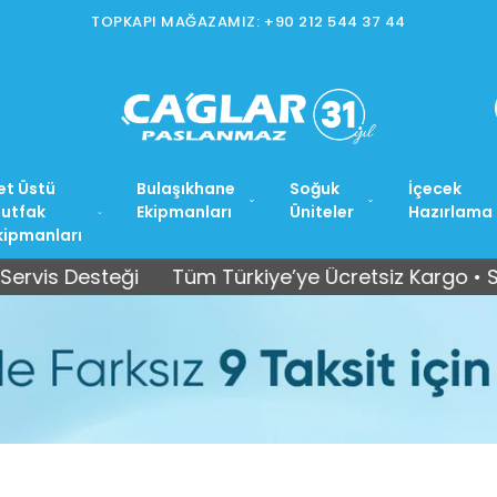
İSTOÇ MAĞAZAMIZ: +90 212 565 15 37
et Üstü
Bulaşıkhane
Soğuk
İçecek
utfak
Ekipmanları
Üniteler
Hazırlama
kipmanları
s Desteği
Tüm Türkiye’ye Ücretsiz Kargo • Satış S