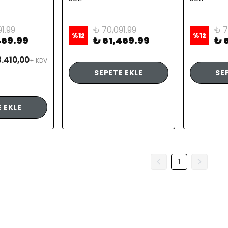
1.99
₺ 70,091.99
₺ 7
%
12
%
12
469.99
₺ 61,469.99
₺ 
.410,00
+ KDV
SEPETE EKLE
SE
 EKLE
1