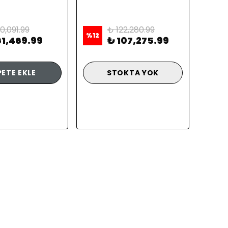
0,091.99
₺ 122,280.99
%
12
61,469.99
₺ 107,275.99
PETE EKLE
STOKTA YOK