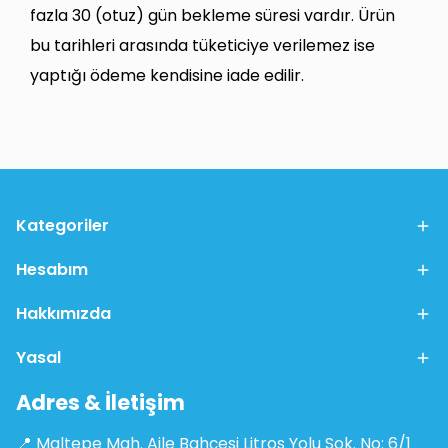
fazla 30 (otuz) gün bekleme süresi vardır. Ürün
bu tarihleri arasında tüketiciye verilemez ise
yaptığı ödeme kendisine iade edilir.
Kategoriler
Hesabım
Hakkımızda
Yasal
Adres & İletişim
📍 Maltepe Mah. Aile Bahçesi Litros Yolu Sok. No: 6/1