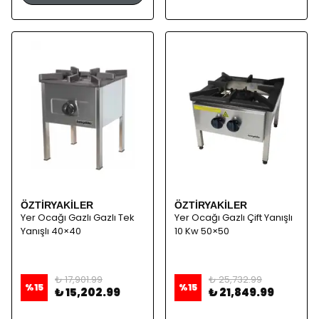
ÖZTİRYAKİLER
ÖZTİRYAKİLER
Yer Ocağı Gazlı Gazlı Tek
Yer Ocağı Gazlı Çift Yanışlı
Yanışlı 40×40
10 Kw 50×50
₺ 17,901.99
₺ 25,732.99
%
15
%
15
₺ 15,202.99
₺ 21,849.99