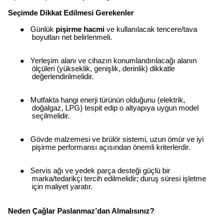
Seçimde Dikkat Edilmesi Gerekenler
●
Günlük
pişirme hacmi
ve kullanılacak tencere/tava
boyutları net belirlenmeli.
●
Yerleşim alanı ve cihazın konumlandırılacağı alanın
ölçüleri (yükseklik, genişlik, derinlik) dikkatle
değerlendirilmelidir.
●
Mutfakta hangi enerji türünün olduğunu (elektrik,
doğalgaz, LPG) tespit edip o altyapıya uygun model
seçilmelidir.
●
Gövde malzemesi ve brülör sistemi, uzun ömür ve iyi
pişirme performansı açısından önemli kriterlerdir.
●
Servis ağı ve yedek parça desteği güçlü bir
marka/tedarikçi tercih edilmelidir; duruş süresi işletme
için maliyet yaratır.
Neden Çağlar Paslanmaz’dan Almalısınız?