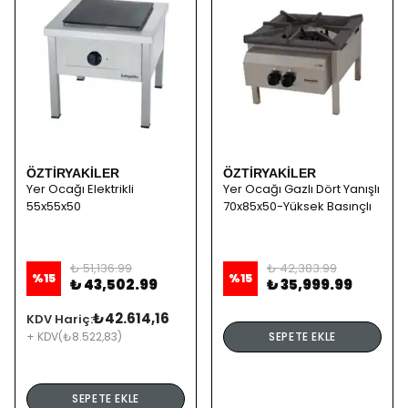
ÖZTİRYAKİLER
ÖZTİRYAKİLER
Yer Ocağı Elektrikli
Yer Ocağı Gazlı Dört Yanışlı
55x55x50
70x85x50-Yüksek Basınçlı
₺ 51,136.99
₺ 42,383.99
%
15
%
15
₺ 43,502.99
₺ 35,999.99
₺42.614,16
KDV Hariç:
+ KDV
(₺8.522,83)
SEPETE EKLE
SEPETE EKLE