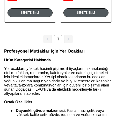
SEPETE EKLE
SEPETE EKLE
1
Profesyonel Mutfaklar İçin Yer Ocakları
Ürün Kategorisi Hakkında
Yer ocakları, yüksek hacimli pişirme ihtiyaçlarının karşılandığı
otel mutfakları, restoranlar, kafeteryalar ve catering işletmeleri
için ideal ekipmanlardır. Yer tipi olarak tasarlanan bu ocaklar,
yoğun kullanıma uygun yapıdadır ve büyük tencereler, kazanlar
veya tava-ızgara kombinasyonları için güvenli bir pişirme alanı
sunar. Doğalgazlı, LPG’li ya da elektrikli modelleriyle farklı
altyapılara hitap eder.
Ortak Özellikler
●
Dayanıklı gövde malzemesi
: Paslanmaz çelik veya
yüksek kalite çelik gövde, ısı, nem ve yoğun kullanım