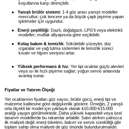
koşullarına karşı dirençlidir.
●
Yanışlı brülör sistemi
: 1-4 göz arası yanışlı modeller
mevcuttur; çok tencere ya da büyük çaplı pişirme yapan
işletmeler için uygundur.
●
Enerji çeşitliliği
: Gazlı, doğalgazlı, LPG’li veya elektrikli
modeller; mutfak altyapısına göre seçilebilir.
●
Kolay bakım & temizlik
: Sökülebilir yüzeyler, düz
ızgaralar ve yağ tutma sistemleri ile temizlik süreci
kısalır ve hijyen seviyesi artar.
●
Yüksek performans & hız
: Yer tipi ocaklar güçlü alevleri
veya ısı ile hızlı pişirme sağlar; yoğun servis anlarında
avantaj sunar.
Fiyatlar ve Yatırım Ölçeği
Yer ocaklarının fiyatları göz sayısı, brülör gücü, enerji tipi ve
malzeme kalitesine göre değişkenlik gösterir. Örneğin, 2 yanışlı
orta ölçekli bir model için yaklaşık olarak ₺10.000-₺15.000
aralığı yaygın görülmektedir.
Daha yüksek kapasiteli veya özel
tasarım modellerde bu rakamlar artabilir. Satın alırken yalnızca
ilk maliyeti değil; enerji tüketimi, bakım ve servis sürekliliği gibi
toplam sahip olma maliyeti de göz önünde bulundurulmalıdır.