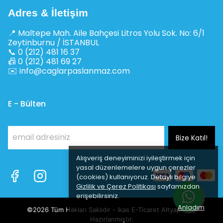
Adres & İletişim
📍 Maltepe Mah. Aile Bahçesi Litros Yolu Sok. No: 6/1
Zeytinburnu / İSTANBUL
📞 0 (212) 481 16 37
📠 0 (212) 481 69 27
✉️
info@caglarpaslanmaz.com
E - Bülten
Bize Katıl!
Alışveriş deneyiminizi iyileştirmek için
yasal düzenlemelere uygun çerezler
(cookies) kullanıyoruz. Detaylı bilgiye
Gizlilik ve Çerez Politikası
sayfamızdan
erişebilirsiniz.
Anladım
©2026 Tüm Hakları Saklıdır - ikas E-Ticaret
Altyapısı ile
Hazırlanmıştır.