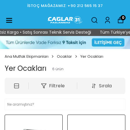
İSTOÇ MAĞAZAMIZ: +90 212 565 15 37
0
Kargo • Satış Sonrası Teknik Servis Desteği
Tüm Türkiye’ye Ücr
Ana Mutfak Ekipmanları
Ocaklar
Yer Ocakları
Yer Ocakları
6
ürün
Filtrele
Sırala