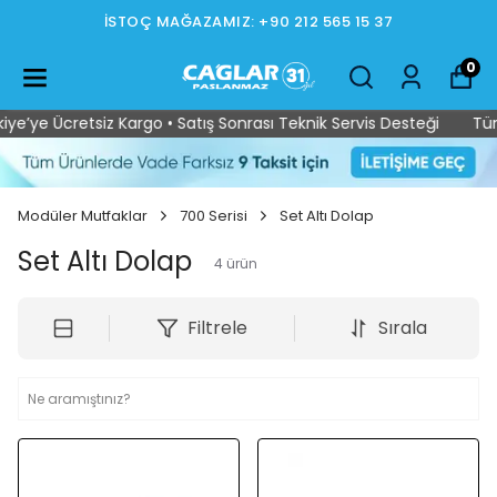
İSTOÇ MAĞAZAMIZ: +90 212 565 15 37
0
’ye Ücretsiz Kargo • Satış Sonrası Teknik Servis Desteği
Tüm T
Modüler Mutfaklar
700 Serisi
Set Altı Dolap
Set Altı Dolap
4
ürün
Filtrele
Sırala