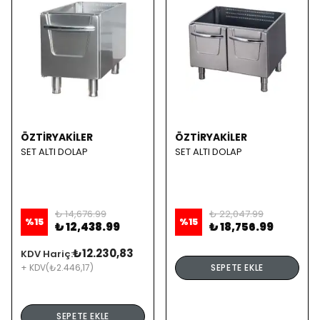
ÖZTİRYAKİLER
ÖZTİRYAKİLER
SET ALTI DOLAP
SET ALTI DOLAP
₺ 14,676.99
₺ 22,047.99
%
15
%
15
₺ 12,438.99
₺ 18,756.99
₺12.230,83
KDV Hariç:
+ KDV
(₺2.446,17)
SEPETE EKLE
SEPETE EKLE