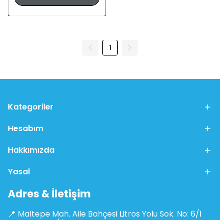
1
Kategoriler
Hesabım
Hakkımızda
Yasal
Adres & İletişim
📍 Maltepe Mah. Aile Bahçesi Litros Yolu Sok. No: 6/1