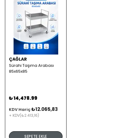
ÇAĞLAR
Sürahi Taşıma Arabası
85x65x85
₺ 14,478.99
₺12.065,83
KDV Hariç:
+ KDV
(₺2.413,16)
SEPETE EKLE