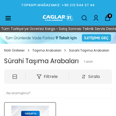
TOPKAPI MAĞAZAMIZ: +90 212 544 37 44
0
Tüm Türkiye’ye Ücretsiz Kargo • Satış Sonrası Teknik Servis Desteğ
Nötr Üniteler
Taşıma Arabaları
Sürahi Taşıma Arabaları
Sürahi Taşıma Arabaları
1
ürün
Filtrele
Sırala