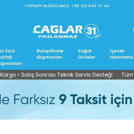
İSTOÇ MAĞAZAMIZ: +90 212 565 15 37
et Üstü
Bulaşıkhane
Soğuk
İçecek
utfak
Ekipmanları
Üniteler
Hazırlama
kipmanları
atış Sonrası Teknik Servis Desteği
Tüm Türkiye’y