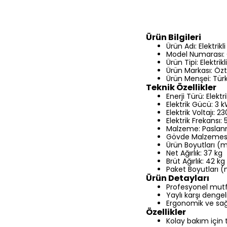
Ürün Bilgileri
Ürün Adı: Elektrikli 
Model Numarası:
Ürün Tipi: Elektrikli
Ürün Markası: Özti
Ürün Menşei: Tür
Teknik Özellikler
Enerji Türü: Elektri
Elektrik Gücü: 3 
Elektrik Voltajı: 2
Elektrik Frekansı:
Malzeme: Paslanm
Gövde Malzemesi
Ürün Boyutları (
Net Ağırlık: 37 kg
Brüt Ağırlık: 42 kg
Paket Boyutları 
Ürün Detayları
Profesyonel mutfa
Yaylı karşı denge
Ergonomik ve sağl
Özellikler
Kolay bakım için 