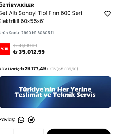
ÖZTİRYAKİLER
Set Altı Sanayi Tipi Fırın 600 Seri
Elektrikli 60x55x61
Ürün Kodu
:
7890.N1.60605.11
₺ 41,199.99
%
15
₺ 35,012.99
₺29.177,49
KDV Hariç:
+ KDV
(₺5.835,50)
Paylaş
: