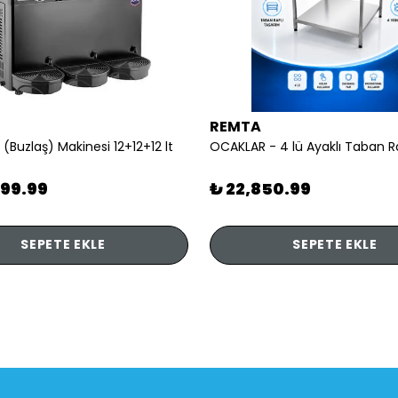
REMTA
 (Buzlaş) Makinesi 12+12+12 lt
899.99
₺ 22,850.99
SEPETE EKLE
SEPETE EKLE