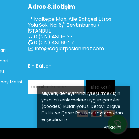
Adres & İletişim
📍 Maltepe Mah. Aile Bahçesi Litros
Yolu Sok. No: 6/1 Zeytinburnu /
İSTANBUL
📞 0 (212) 481 16 37
📠 0 (212) 481 69 27
✉️
info@caglarpaslanmaz.com
arı
mesi
E - Bülten
mu
 Onay Metni
Bize Katıl!
Alışveriş deneyiminizi iyileştirmek için
yasal düzenlemelere uygun çerezler
(cookies) kullanıyoruz. Detaylı bilgiye
Gizlilik ve Çerez Politikası
sayfamızdan
erişebilirsiniz.
Anladım