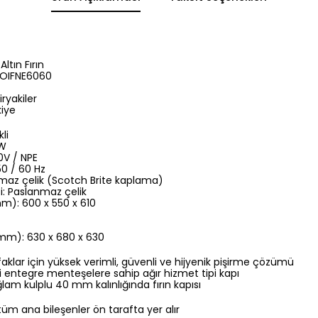
Altın Fırın
 OIFNE6060
ryakiler
kiye
kli
kW
30V / NPE
 50 / 60 Hz
az çelik (Scotch Brite kaplama)
: Paslanmaz çelik
mm): 600 x 550 x 610
(mm): 630 x 680 x 630
klar için yüksek verimli, güvenli ve hijyenik pişirme çözümü
li entegre menteşelere sahip ağır hizmet tipi kapı
am kulplu 40 mm kalınlığında fırın kapısı
tüm ana bileşenler ön tarafta yer alır