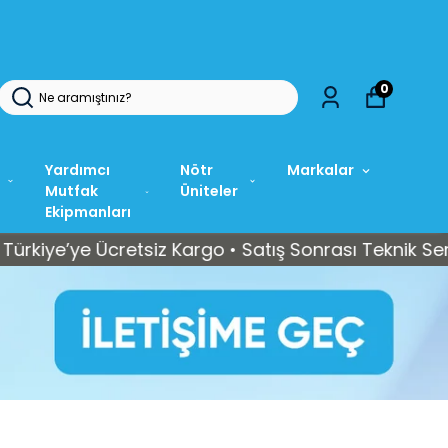
0
Yardımcı
Nötr
Markalar
Mutfak
Üniteler
Ekipmanları
e Ücretsiz Kargo • Satış Sonrası Teknik Servis Dest