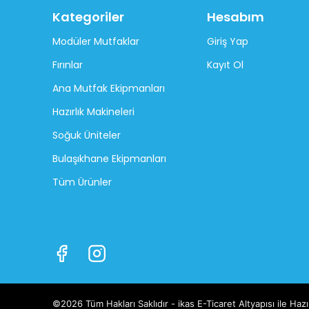
Kategoriler
Hesabım
Modüler Mutfaklar
Giriş Yap
Fırınlar
Kayıt Ol
Ana Mutfak Ekipmanları
Hazırlık Makineleri
Soğuk Üniteler
Bulaşıkhane Ekipmanları
Tüm Ürünler
©2026 Tüm Hakları Saklıdır - ikas E-Ticaret
Altyapısı ile Hazı