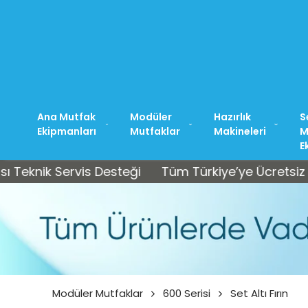
Ana Mutfak
Modüler
Hazırlık
S
Ekipmanları
Mutfaklar
Makineleri
M
E
 Servis Desteği
Tüm Türkiye’ye Ücretsiz Kargo • S
Modüler Mutfaklar
600 Serisi
Set Altı Fırın