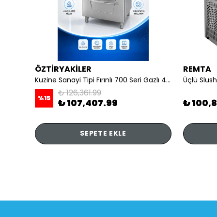
ÖZTİRYAKİLER
REMTA
li
Kuzine Sanayi Tipi Fırınlı 700 Seri Gazlı 4 Açık Ateş 80x70x85 (Lp)-2X6Kw+2X7,5Kw+6Kw Elektrikli Fırın
Üçlü Slush
₺ 126,361.99
%
15
₺ 107,407.99
₺ 100,
SEPETE EKLE