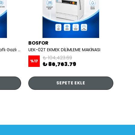
BOSFOR
REMT
OCAKLAR - 4 lü Ayaklı Taban Raflı Gazlı CE
UEK-02T EKMEK DİLİMLEME MAKİNASI
₺ 104,423.69
%
17
₺ 86,763.79
₺ 7,
SEPETE EKLE