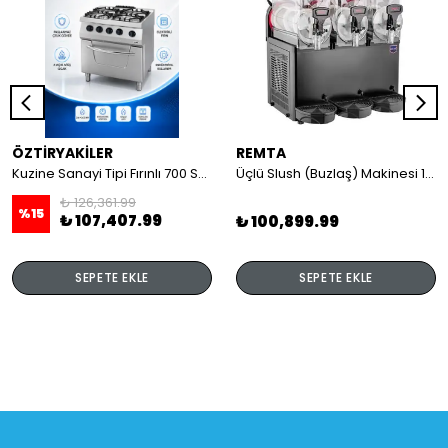
ÖZTİRYAKİLER
REMTA
Kuzine Sanayi Tipi Fırınlı 700 Seri Gazlı 4 Açık Ateş 80x70x85 (Lp)-2X6Kw+2X7,5Kw+6Kw Elektrikli Fırın
Üçlü Slush (Buzlaş) Makinesi 12+12+12 lt
₺ 126,361.99
%
15
₺ 107,407.99
₺ 100,899.99
SEPETE EKLE
SEPETE EKLE