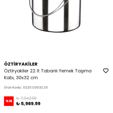
ÖZTİRYAKİLER
Öztiryakiler 22 lt Tabanlı Yemek Taşıma
Kabı, 30x32 cm
Ürün Kodu
:
0220.03032.20
₺ 7,043.99
%
15
₺ 5,969.99