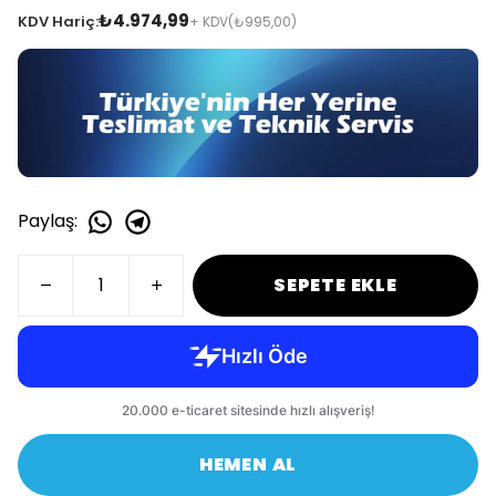
₺4.974,99
KDV Hariç:
+ KDV
(₺995,00)
Paylaş
:
SEPETE EKLE
HEMEN AL