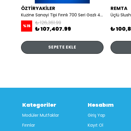
ÖZTİRYAKİLER
REMTA
li
Kuzine Sanayi Tipi Fırınlı 700 Seri Gazlı 4 Açık Ateş 80x70x85 (Lp)-2X6Kw+2X7,5Kw+6Kw Elektrikli Fırın
Üçlü Slush
₺ 126,361.99
%
15
₺ 107,407.99
₺ 100,
SEPETE EKLE
Kategoriler
Hesabım
Modüler Mutfaklar
Giriş Yap
Fırınlar
Kayıt Ol