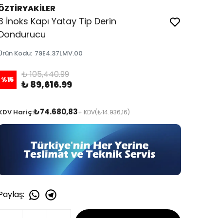
ÖZTİRYAKİLER
3 İnoks Kapı Yatay Tip Derin
Dondurucu
Ürün Kodu
:
79E4.37LMV.00
₺ 105,440.99
%
15
₺ 89,616.99
₺74.680,83
KDV Hariç:
+ KDV
(₺14.936,16)
Paylaş
: