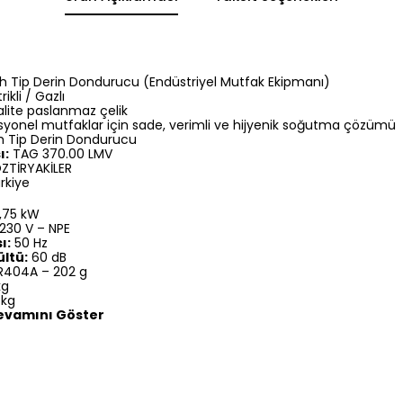
 Tip Derin Dondurucu (Endüstriyel Mutfak Ekipmanı)
rikli / Gazlı
lite paslanmaz çelik
yonel mutfaklar için sade, verimli ve hijyenik soğutma çözümü
 Tip Derin Dondurucu
ı:
TAG 370.00 LMV
ZTİRYAKİLER
rkiye
,75 kW
230 V – NPE
ı:
50 Hz
ltü:
60 dB
R404A – 202 g
kg
 kg
Devamını Göster