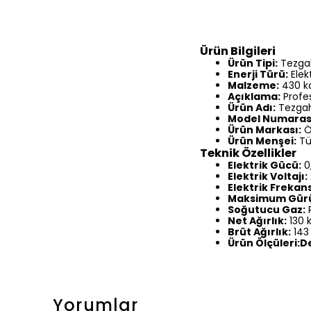
Ürün Bilgileri
Ürün Tipi:
Tezgah
Enerji Türü:
Elekt
Malzeme:
430 ka
Açıklama:
Profes
Ürün Adı:
Tezgah
Model Numaras
Ürün Markası:
Ö
Ürün Menşei:
Tü
Teknik Özellikler
Elektrik Gücü:
0
Elektrik Voltajı:
Elektrik Frekans
Maksimum Gürü
Soğutucu Gaz:
Net Ağırlık:
130 
Brüt Ağırlık:
143
Ürün Ölçüleri:
Yorumlar