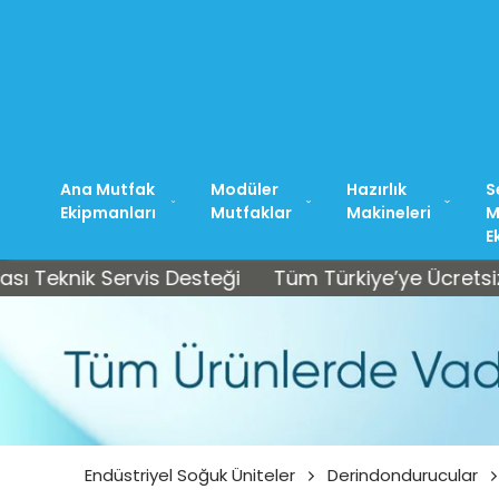
Ana Mutfak
Modüler
Hazırlık
S
Ekipmanları
Mutfaklar
Makineleri
M
E
ik Servis Desteği
Tüm Türkiye’ye Ücretsiz Kargo 
Endüstriyel Soğuk Üniteler
Derindondurucular