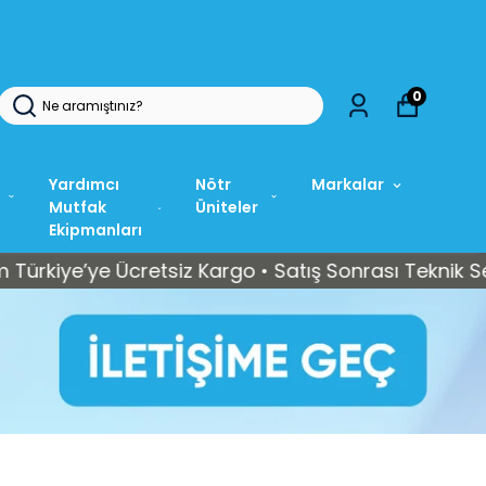
0
Yardımcı
Nötr
Markalar
Mutfak
Üniteler
Ekipmanları
’ye Ücretsiz Kargo • Satış Sonrası Teknik Servis De