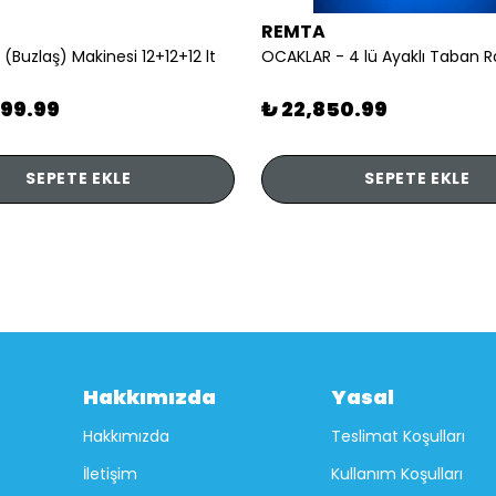
REMTA
 (Buzlaş) Makinesi 12+12+12 lt
899.99
₺ 22,850.99
SEPETE EKLE
SEPETE EKLE
Hakkımızda
Yasal
Hakkımızda
Teslimat Koşulları
İletişim
Kullanım Koşulları