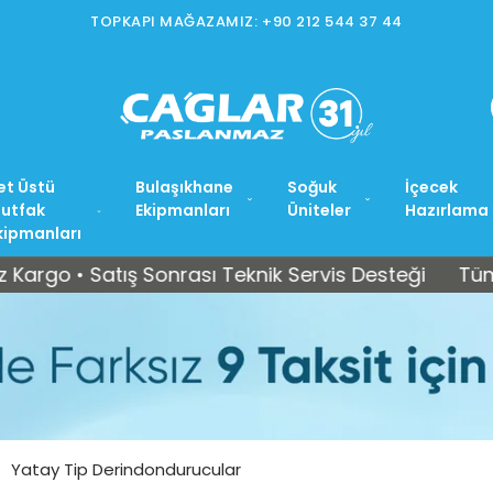
TOPKAPI MAĞAZAMIZ: +90 212 544 37 44
et Üstü
Bulaşıkhane
Soğuk
İçecek
utfak
Ekipmanları
Üniteler
Hazırlama
kipmanları
• Satış Sonrası Teknik Servis Desteği
Tüm Türkiye
Yatay Tip Derindondurucular