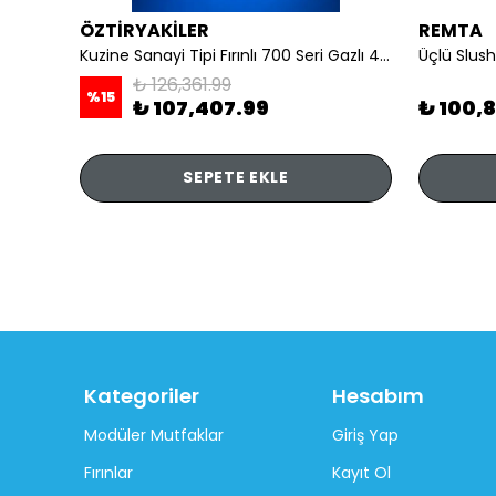
ÖZTİRYAKİLER
REMTA
li
Kuzine Sanayi Tipi Fırınlı 700 Seri Gazlı 4 Açık Ateş 80x70x85 (Lp)-2X6Kw+2X7,5Kw+6Kw Elektrikli Fırın
Üçlü Slush
₺ 126,361.99
%
15
₺ 107,407.99
₺ 100,
SEPETE EKLE
Kategoriler
Hesabım
Modüler Mutfaklar
Giriş Yap
Fırınlar
Kayıt Ol