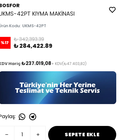
BOSFOR
UKMS-42PT KIYMA MAKİNASI
Ürün Kodu
:
UKMS-42PT
₺ 342,393.39
%
17
₺ 284,422.89
₺237.019,08
KDV Hariç:
+ KDV
(₺47.403,82)
Paylaş
:
SEPETE EKLE