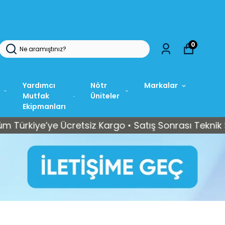
AMIZ: +90 212 565 15 37
0
Yardımcı
Nötr
Markalar
Mutfak
Üniteler
Ekipmanları
e’ye Ücretsiz Kargo • Satış Sonrası Teknik Servis D