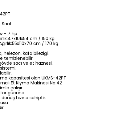
-42PT
/ Saat
w – 7 hp
ırlık:47x101x54 cm / 150 kg
ğırlık:55x110x70 cm / 170 kg
 helezon, kafa bileziği.
ve temizlenebilir.
gövde sacı ve et haznesi.
 sistemi.
abilir.
yma kapasitesi olan UKMS-42PT
alı Et Kıyma Makinesi No:42
imle çalışır
otor gücüne
dönüş hızına sahiptir.
çüsü
ır.