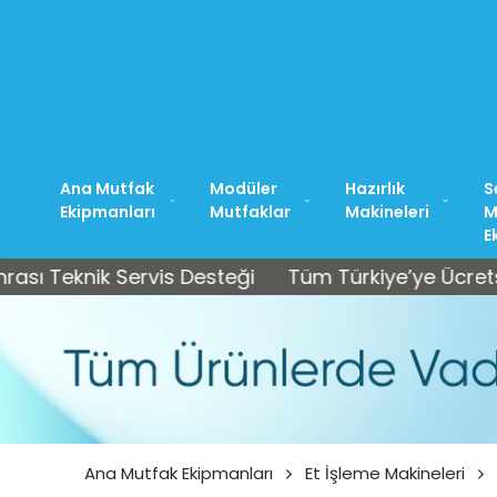
Ana Mutfak
Modüler
Hazırlık
S
Ekipmanları
Mutfaklar
Makineleri
M
E
nik Servis Desteği
Tüm Türkiye’ye Ücretsiz Kargo
Ana Mutfak Ekipmanları
Et İşleme Makineleri