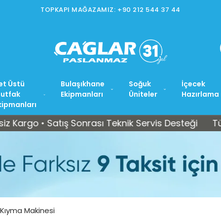
İSTOÇ MAĞAZ
et Üstü
Bulaşıkhane
Soğuk
İçecek
utfak
Ekipmanları
Üniteler
Hazırlama
kipmanları
 • Satış Sonrası Teknik Servis Desteği
Tüm Türkiy
Kıyma Makinesi