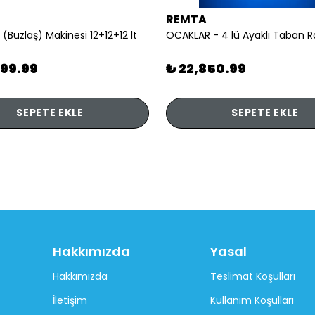
REMTA
 (Buzlaş) Makinesi 12+12+12 lt
899.99
₺ 22,850.99
SEPETE EKLE
SEPETE EKLE
Hakkımızda
Yasal
Hakkımızda
Teslimat Koşulları
İletişim
Kullanım Koşulları