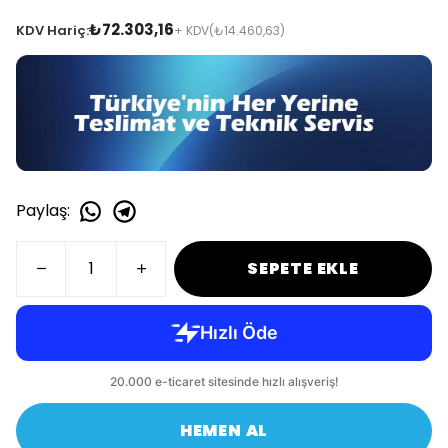
₺72.303,16
KDV Hariç:
+ KDV
(₺14.460,63)
Paylaş
:
SEPETE EKLE
HEMEN AL