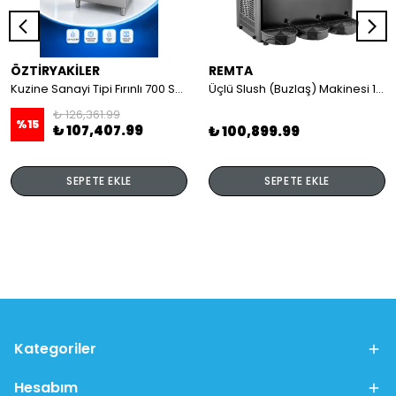
ÖZTİRYAKİLER
REMTA
Kuzine Sanayi Tipi Fırınlı 700 Seri Gazlı 4 Açık Ateş 80x70x85 (Lp)-2X6Kw+2X7,5Kw+6Kw Elektrikli Fırın
Üçlü Slush (Buzlaş) Makinesi 12+12+12 lt
₺ 126,361.99
%
15
₺ 107,407.99
₺ 100,899.99
SEPETE EKLE
SEPETE EKLE
Kategoriler
Hesabım