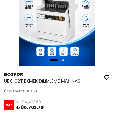
BOSFOR
UEK-02T EKMEK DİLİMLEME MAKİNASI
Ürün Kodu
:
UEK-02T
₺ 104,423.69
%
17
₺ 86,763.79