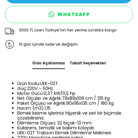
WHATSAPP
3000 TL üzeri Türkiye'nin her yerine ücretsiz kargo
10 gün içinde iade ve değişim
Ürün Açıklaması
Taksit Seçenekleri
Ürün Kodu:UEK-02T
Güç:220V – 50Hz
Motor Gücü:0,37 kW/0,5 hp
Net Ölçüler ve Ağırlık:79x89x109 cm / 135 kg
Paket Ölçüsü ve Ağırlık:90x95x135 cm / 180 kg
Hacim (m3):1,15
Ekmek kesme işlerinizi hijyenik ve seri bir biçimde
çözebilirsiniz.
Dilimleme Ölçüsü: 32 bıçak-13 mm.
Kullanımı, temizlik ve bakımı kolaydır.
UEK-02T Trabzon Ekmek Dilimleme Makinesi
220V Monofaze gerilimle çalışır,