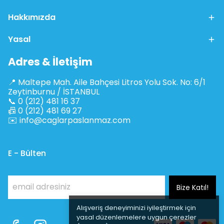
Hakkımızda
Yasal
Adres & İletişim
📍 Maltepe Mah. Aile Bahçesi Litros Yolu Sok. No: 6/1
Zeytinburnu / İSTANBUL
📞 0 (212) 481 16 37
📠 0 (212) 481 69 27
✉️
info@caglarpaslanmaz.com
E - Bülten
Bize Katıl!
Alışveriş deneyiminizi iyileştirmek için
yasal düzenlemelere uygun çerezler