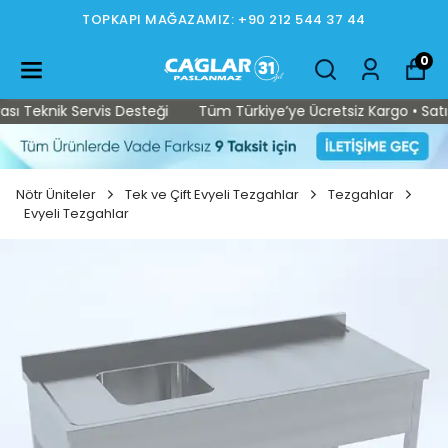
TOPKAPI MAĞAZAMIZ: +90 212 544 37 44
0
 Teknik Servis Desteği
Tüm Türkiye’ye Ücretsiz Kargo • Satış S
Nötr Üniteler
Tek ve Çift Evyeli Tezgahlar
Tezgahlar
Evyeli Tezgahlar