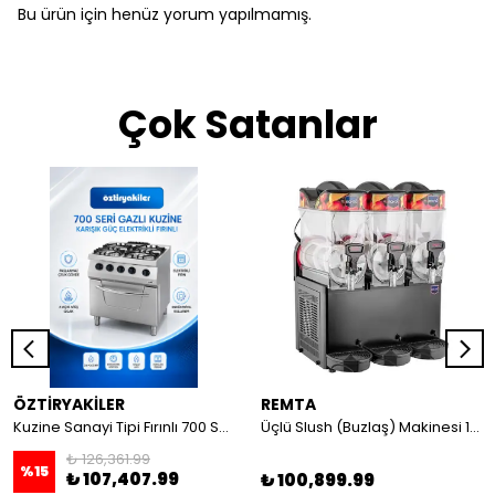
Bu ürün için henüz yorum yapılmamış.
Çok Satanlar
ÖZTİRYAKİLER
REMTA
Kuzine Sanayi Tipi Fırınlı 700 Seri Gazlı 4 Açık Ateş 80x70x85 (Lp)-2X6Kw+2X7,5Kw+6Kw Elektrikli Fırın
Üçlü Slush (Buzlaş) Makinesi 12+12+12 lt
₺ 126,361.99
%
15
₺ 107,407.99
₺ 100,899.99