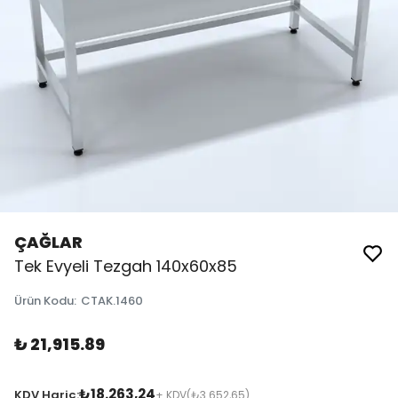
ÇAĞLAR
Tek Evyeli Tezgah 140x60x85
Ürün Kodu
:
CTAK.1460
₺ 21,915.89
₺18.263,24
KDV Hariç:
+ KDV
(₺3.652,65)