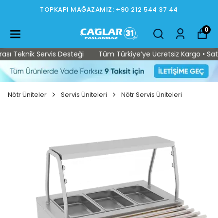
TOPKAPI MAĞAZAMIZ: +90 212 544 37 44
0
ı Teknik Servis Desteği
Tüm Türkiye’ye Ücretsiz Kargo • Satış 
Nötr Üniteler
Servis Üniteleri
Nötr Servis Üniteleri