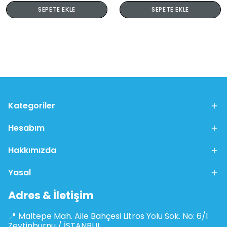
SEPETE EKLE
SEPETE EKLE
Kategoriler
Hesabım
Hakkımızda
Yasal
Adres & İletişim
📍 Maltepe Mah. Aile Bahçesi Litros Yolu Sok. No: 6/1
Zeytinburnu / İSTANBUL