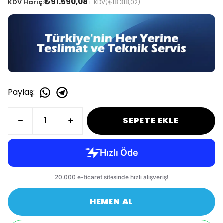
₺91.590,08
KDV Hariç:
+ KDV
(₺18.318,02)
Paylaş
:
SEPETE EKLE
HEMEN AL