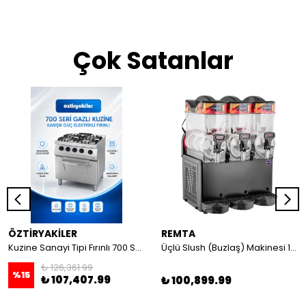
Çok Satanlar
ÖZTİRYAKİLER
REMTA
Kuzine Sanayi Tipi Fırınlı 700 Seri Gazlı 4 Açık Ateş 80x70x85 (Lp)-2X6Kw+2X7,5Kw+6Kw Elektrikli Fırın
Üçlü Slush (Buzlaş) Makinesi 12+12+12 lt
₺ 126,361.99
%
15
₺ 107,407.99
₺ 100,899.99