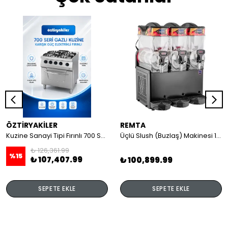
ÖZTİRYAKİLER
REMTA
Kuzine Sanayi Tipi Fırınlı 700 Seri Gazlı 4 Açık Ateş 80x70x85 (Lp)-2X6Kw+2X7,5Kw+6Kw Elektrikli Fırın
Üçlü Slush (Buzlaş) Makinesi 12+12+12 lt
₺ 126,361.99
%
15
₺ 107,407.99
₺ 100,899.99
SEPETE EKLE
SEPETE EKLE