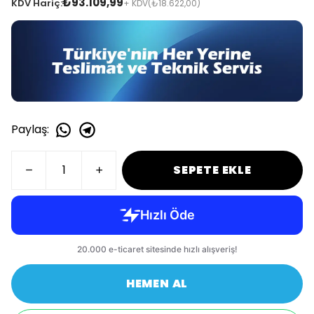
₺93.109,99
KDV Hariç:
+ KDV
(₺18.622,00)
Paylaş
:
SEPETE EKLE
HEMEN AL