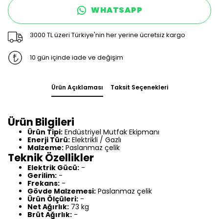
WHATSAPP
3000 TL üzeri Türkiye'nin her yerine ücretsiz kargo
10 gün içinde iade ve değişim
Ürün Açıklaması
Taksit Seçenekleri
Ürün Bilgileri
Ürün Tipi:
Endüstriyel Mutfak Ekipmanı
Enerji Türü:
Elektrikli / Gazlı
Malzeme:
Paslanmaz çelik
Teknik Özellikler
Elektrik Gücü:
-
Gerilim:
-
Frekans:
-
Gövde Malzemesi:
Paslanmaz çelik
Ürün Ölçüleri:
-
Net Ağırlık:
73 kg
Brüt Ağırlık:
-