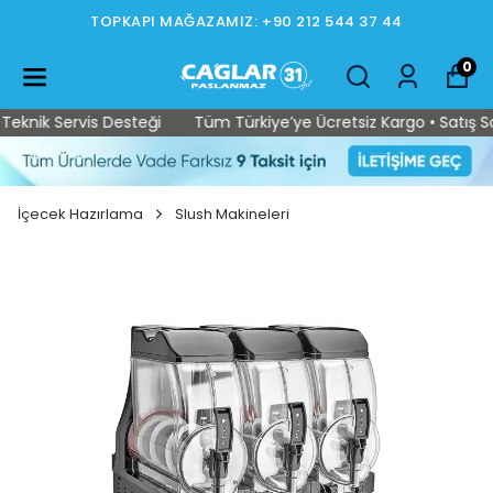
TOPKAPI MAĞAZAMIZ: +90 212 544 37 44
0
knik Servis Desteği
Tüm Türkiye’ye Ücretsiz Kargo • Satış Sonr
İçecek Hazırlama
Slush Makineleri