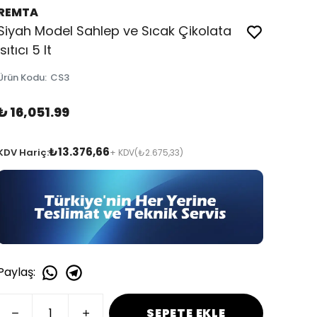
REMTA
Siyah Model Sahlep ve Sıcak Çikolata
Isıtıcı 5 lt
Ürün Kodu
:
CS3
₺ 16,051.99
₺13.376,66
KDV Hariç:
+ KDV
(₺2.675,33)
Paylaş
:
SEPETE EKLE