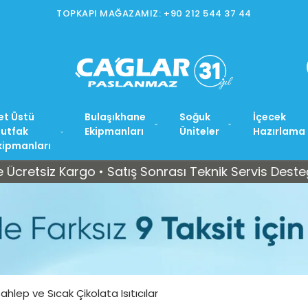
TOPKAPI MAĞAZAMIZ: +90 212 544 37 44
et Üstü
Bulaşıkhane
Soğuk
İçecek
utfak
Ekipmanları
Üniteler
Hazırlama
kipmanları
z Kargo • Satış Sonrası Teknik Servis Desteği
Tü
ahlep ve Sıcak Çikolata Isıtıcılar