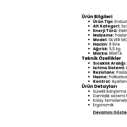
Ürün Bilgileri
Ürün Tipi:
Endüst
Alt Kategori:
Sıc
Enerji Türü:
Elekt
Malzeme:
Paslan
Model:
SILVER MO
Hacim:
9 litre
Ağırlık:
5,5 kg
Marka:
REMTA
Teknik Özellikler
Sıcaklık Aralığı:
Isıtma Sistemi:
Rezistans:
Pasla
Hazne:
Polikarbo
Kontrol:
Ayarlana
Ürün Detayları
Sürekli karıştırma
Damlalık sistemi 
Kolay temizleneb
Ergonomik
Devamını Göste