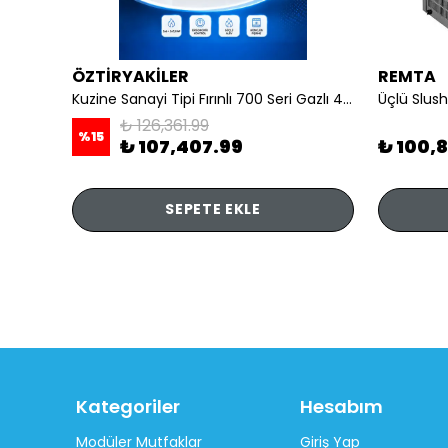
ÖZTİRYAKİLER
REMTA
li
Kuzine Sanayi Tipi Fırınlı 700 Seri Gazlı 4 Açık Ateş 80x70x85 (Lp)-2X6Kw+2X7,5Kw+6Kw Elektrikli Fırın
Üçlü Slush
₺ 126,361.99
%
15
₺ 107,407.99
₺ 100,
SEPETE EKLE
Kategoriler
Hesabım
Modüler Mutfaklar
Giriş Yap