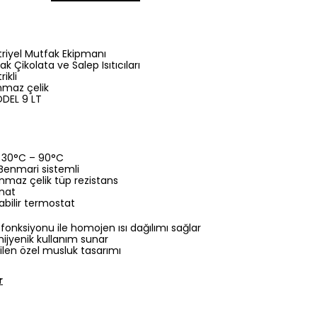
riyel Mutfak Ekipmanı
ak Çikolata ve Salep Isıtıcıları
rikli
maz çelik
DEL 9 LT
30°C – 90°C
Benmari sistemli
nmaz çelik tüp rezistans
nat
bilir termostat
 fonksiyonu ile homojen ısı dağılımı sağlar
hijyenik kullanım sunar
ilen özel musluk tasarımı
r