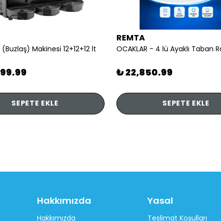
REMTA
 (Buzlaş) Makinesi 12+12+12 lt
899.99
₺ 22,850.99
SEPETE EKLE
SEPETE EKLE
Hakkımızda
Yasal
Hakkımızda
Teslimat Koşulları