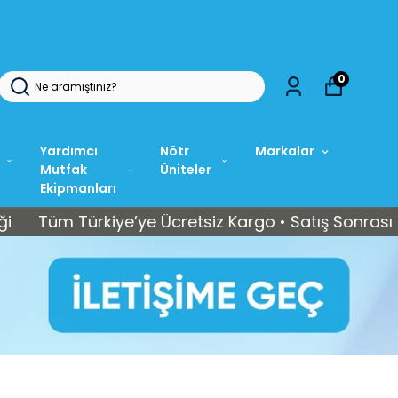
0
Yardımcı
Nötr
Markalar
Mutfak
Üniteler
Ekipmanları
m Türkiye’ye Ücretsiz Kargo • Satış Sonrası Teknik 