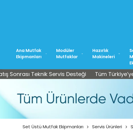
Ana Mutfak
Modüler
Hazırlık
S
Ekipmanları
Mutfaklar
Makineleri
M
E
rası Teknik Servis Desteği
Tüm Türkiye’ye Ücretsi
Set Üstü Mutfak Ekipmanları
Servis Ürünleri
S