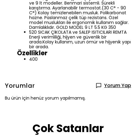
ve 9 lt modeller. Benmari sistemli. Sürekli
karıştırma. Ayarlanabilir termostat.(30 C° - 90
C°) Kolay temizlenebilen musluk. Polikarbonat
hazne. Paslanmaz çelik tüp rezistans. Özel
model muslukları ile ergonomik kullanım sağlar.
Damlalıklıdır. GOLD MODEL 9 LT 5.5 KG 350
520 SICAK ÇİKOLATA ve SALEP ISITICILARI REMTA
Enerji verimliliği, hijyen ve güvenlik bir
arada.Kolay kullanım, uzun ömür ve hijyenik yapı
bir arada.
Özellikler
400
Yorumlar
Yorum Yap
Bu ürün için henüz yorum yapılmamış.
Çok Satanlar