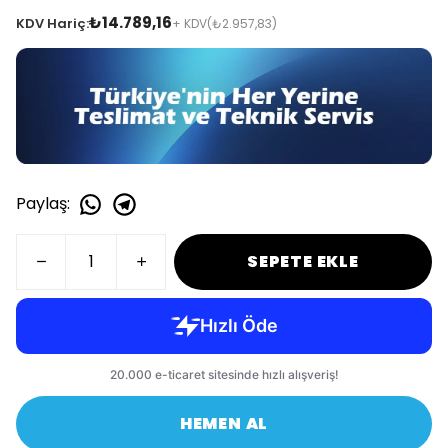
₺14.789,16
KDV Hariç:
+ KDV
(₺2.957,83)
Paylaş
:
SEPETE EKLE
HEMEN AL