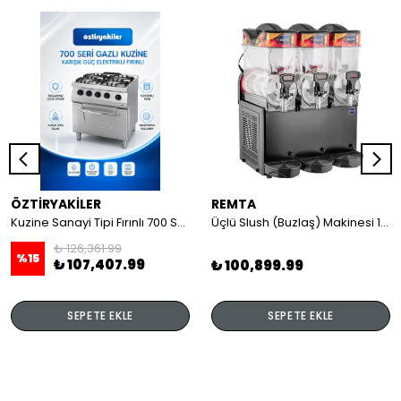
ÖZTİRYAKİLER
REMTA
Kuzine Sanayi Tipi Fırınlı 700 Seri Gazlı 4 Açık Ateş 80x70x85 (Lp)-2X6Kw+2X7,5Kw+6Kw Elektrikli Fırın
Üçlü Slush (Buzlaş) Makinesi 12+12+12 lt
₺ 126,361.99
%
15
₺ 107,407.99
₺ 100,899.99
SEPETE EKLE
SEPETE EKLE