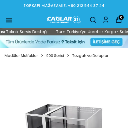
TOPKAPI MAĞAZAMIZ: +90 212 544 37 44
0
 Teknik Servis Desteği
Tüm Türkiye’ye Ücretsiz Kargo • Satış S
Modüler Mutfaklar
900 Serisi
Tezgah ve Dolaplar