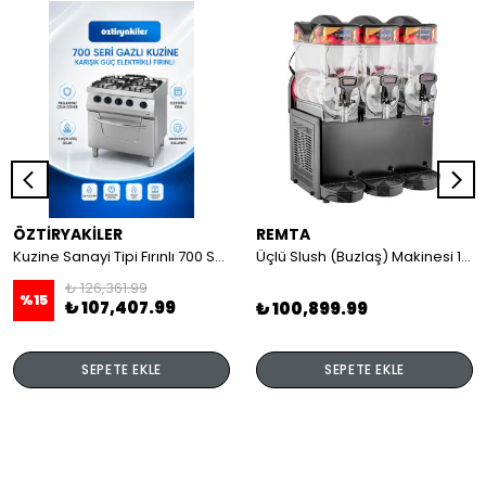
ÖZTİRYAKİLER
REMTA
Kuzine Sanayi Tipi Fırınlı 700 Seri Gazlı 4 Açık Ateş 80x70x85 (Lp)-2X6Kw+2X7,5Kw+6Kw Elektrikli Fırın
Üçlü Slush (Buzlaş) Makinesi 12+12+12 lt
₺ 126,361.99
%
15
₺ 107,407.99
₺ 100,899.99
SEPETE EKLE
SEPETE EKLE