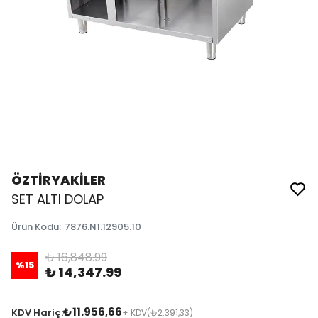
ÖZTİRYAKİLER
SET ALTI DOLAP
Ürün Kodu
:
7876.N1.12905.10
₺ 16,848.99
%
15
₺ 14,347.99
₺11.956,66
KDV Hariç:
+ KDV
(₺2.391,33)