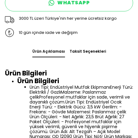
WHATSAPP
3000 TL üzeri Türkiye'nin her yerine ücretsiz kargo
10 gün içinde iade ve değişim
Ürün Açıklaması
Taksit Seçenekleri
Ürün Bilgileri
Ürün Bilgileri
Ürün Tipi: Endüstriyel Mutfak EkipmanıEnerji Türü:
Elektrikli / GazlıMalzeme: Paslanmaz
çelikProfesyonel mutfaklar için sade, verimli ve
dayanıklı çözüm.Ürün Tipi: Endüstriyel Ocak
Enerji Türü: - Elektrik Gücü: 3,5 kW Gerilim: -
Frekans: - Gövde Malzemesi: Paslanmaz çelik
Ürün Ölçüleri: - Net Ağırlık: 23,5 Brüt Ağırlık: 27
Paket Ölçüleri: - Profesyonel mutfaklar için
yüksek verimli, güvenli ve hijyenik pişirme
çözümü. Ürün Adı: Alt Tezgah – Açık Model
Numarası: OD 12090 Ürün Tipi: Nötr Ürün Markası: