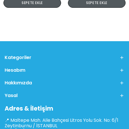
SEPETE EKLE
SEPETE EKLE
Kategoriler
Hesabım
Hakkımızda
Yasal
Adres & İletişim
📍 Maltepe Mah. Aile Bahçesi Litros Yolu Sok. No: 6/1
Zeytinburnu / İSTANBUL