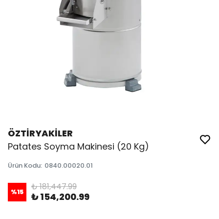
ÖZTİRYAKİLER
Patates Soyma Makinesi (20 Kg)
Ürün Kodu
:
0840.00020.01
₺ 181,447.99
%
15
₺ 154,200.99