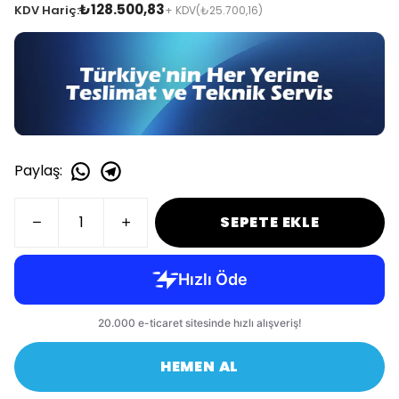
₺128.500,83
KDV Hariç:
+ KDV
(₺25.700,16)
Paylaş
:
SEPETE EKLE
HEMEN AL