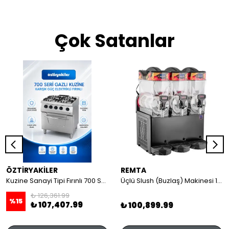
Çok Satanlar
ÖZTİRYAKİLER
REMTA
Kuzine Sanayi Tipi Fırınlı 700 Seri Gazlı 4 Açık Ateş 80x70x85 (Lp)-2X6Kw+2X7,5Kw+6Kw Elektrikli Fırın
Üçlü Slush (Buzlaş) Makinesi 12+12+12 lt
₺ 126,361.99
%
15
₺ 107,407.99
₺ 100,899.99