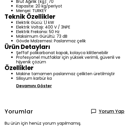
Brüt Ağırlık (kg): 70
Kapasite: 20 kg/periyot
Menşei: TURKEY
Teknik Özellikler
Elektrik Gücü: 1,1 kW
Elektrik Voltajı: 400 V / 3NPE
Elektrik Frekansı: 50 Hz
Maksimum Gürültü: 73 dB
Gövde Malzemesi: Paslanmaz çelik
Ürün Detayları
Şeffaf polikarbonat kapak, kolayca kilitlenebilir
Profesyonel mutfaklar için yüksek verimli, güvenli ve
hijyenik çözüm
Özellikler
Makine tamamen paslanmaz çelikten üretilmiştir
Silisyum karbür ka
Devamını Göster
Yorumlar
Yorum Yap
Bu ürün için henüz yorum yapılmamış.