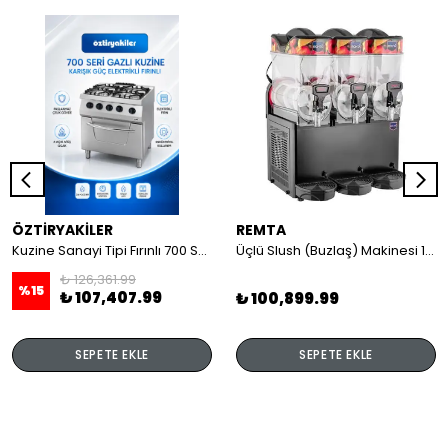
ÖZTİRYAKİLER
REMTA
Kuzine Sanayi Tipi Fırınlı 700 Seri Gazlı 4 Açık Ateş 80x70x85 (Lp)-2X6Kw+2X7,5Kw+6Kw Elektrikli Fırın
Üçlü Slush (Buzlaş) Makinesi 12+12+12 lt
₺ 126,361.99
%
15
₺ 107,407.99
₺ 100,899.99
SEPETE EKLE
SEPETE EKLE