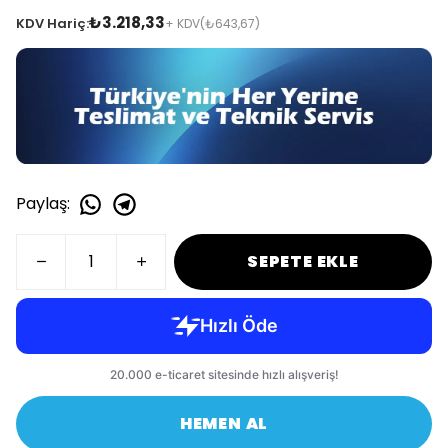
₺3.218,33
KDV Hariç:
+ KDV
(₺643,67)
Paylaş
:
SEPETE EKLE
HEMEN AL