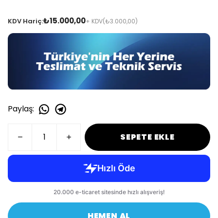
₺15.000,00
KDV Hariç:
+ KDV
(₺3.000,00)
Paylaş
:
SEPETE EKLE
HEMEN AL