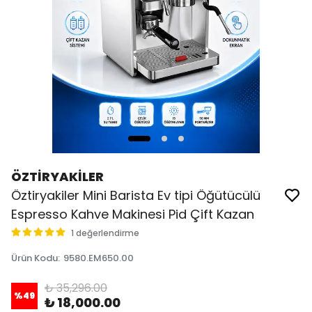
ÖZTİRYAKİLER
Öztiryakiler Mini Barista Ev tipi Öğütücülü
Espresso Kahve Makinesi Pid Çift Kazan
1 değerlendirme
Ürün Kodu
:
9580.EM650.00
₺ 35,296.00
%
49
₺ 18,000.00