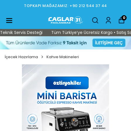
İSTOÇ MAĞAZAMIZ: +90 212 565 15 37
0
 Servis Desteği
Tüm Türkiye’ye Ücretsiz Kargo • Satış Sonrası 
İçecek Hazırlama
Kahve Makineleri