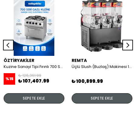
ÖZTİRYAKİLER
REMTA
Kuzine Sanayi Tipi Fırınlı 700 Seri Gazlı 4 Açık Ateş 80x70x85 (Lp)-2X6Kw+2X7,5Kw+6Kw Elektrikli Fırın
Üçlü Slush (Buzlaş) Makinesi 12+12+12 lt
₺ 126,361.99
%
15
₺ 107,407.99
₺ 100,899.99
SEPETE EKLE
SEPETE EKLE