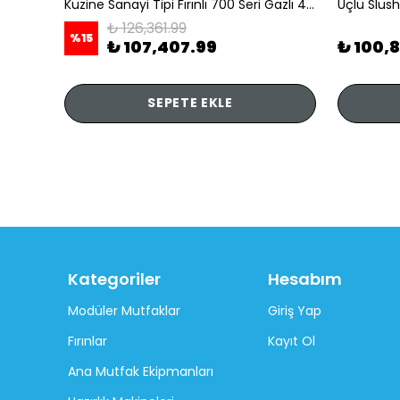
li
Kuzine Sanayi Tipi Fırınlı 700 Seri Gazlı 4 Açık Ateş 80x70x85 (Lp)-2X6Kw+2X7,5Kw+6Kw Elektrikli Fırın
Üçlü Slush
₺ 126,361.99
%
15
₺ 107,407.99
₺ 100,
SEPETE EKLE
Kategoriler
Hesabım
Modüler Mutfaklar
Giriş Yap
Fırınlar
Kayıt Ol
Ana Mutfak Ekipmanları