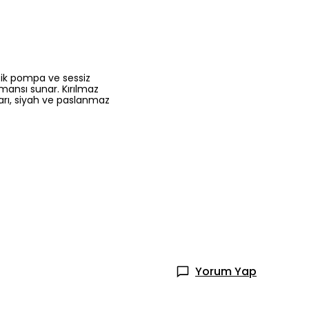
tik pompa ve sessiz
mansı sunar. Kırılmaz
arı, siyah ve paslanmaz
Yorum Yap