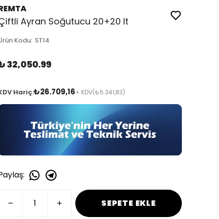
REMTA
Çiftli Ayran Soğutucu 20+20 lt
Ürün Kodu
:
ST14
₺ 32,050.99
₺26.709,16
KDV Hariç:
+ KDV
(₺5.341,83)
Paylaş
:
SEPETE EKLE