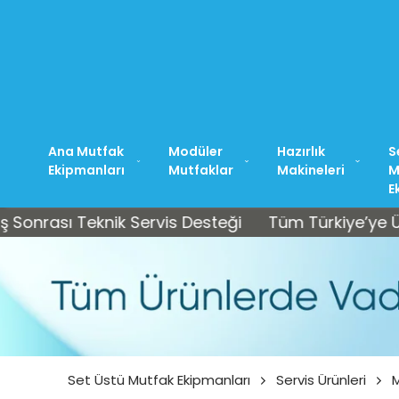
Ana Mutfak
Modüler
Hazırlık
S
Ekipmanları
Mutfaklar
Makineleri
M
E
sı Teknik Servis Desteği
Tüm Türkiye’ye Ücretsiz 
Set Üstü Mutfak Ekipmanları
Servis Ürünleri