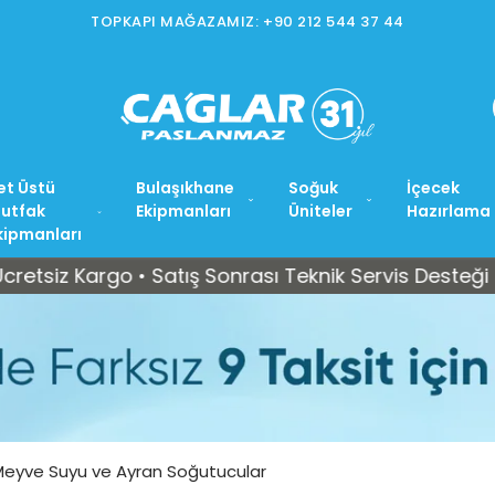
İSTOÇ MAĞAZAMIZ: +90 212 565 15 37
et Üstü
Bulaşıkhane
Soğuk
İçecek
utfak
Ekipmanları
Üniteler
Hazırlama
kipmanları
Kargo • Satış Sonrası Teknik Servis Desteği
Tüm 
Meyve Suyu ve Ayran Soğutucular