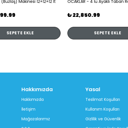
 (Buzlaş) Makinesi 12+12+12 lt
899.99
₺ 22,850.99
SEPETE EKLE
SEPETE EKLE
Hakkımızda
Yasal
Hakkımızda
Teslimat Koşulları
İletişim
Kullanım Koşulları
Mağazalarımız
Gizlilik ve Güvenlik