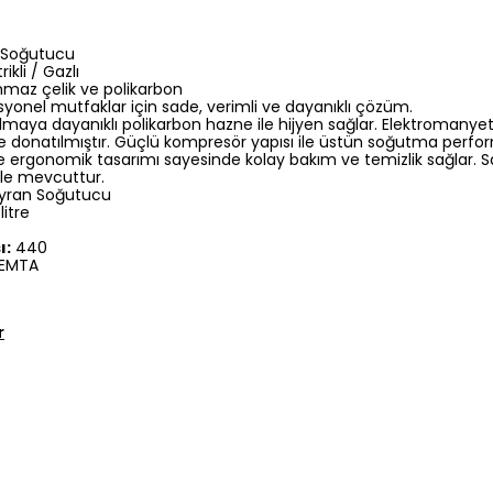
 Soğutucu
rikli / Gazlı
maz çelik ve polikarbon
yonel mutfaklar için sade, verimli ve dayanıklı çözüm.
ılmaya dayanıklı polikarbon hazne ile hijyen sağlar. Elektromanye
e donatılmıştır. Güçlü kompresör yapısı ile üstün soğutma perfor
 ergonomik tasarımı sayesinde kolay bakım ve temizlik sağlar. S
ile mevcuttur.
Ayran Soğutucu
litre
ı:
440
EMTA
r