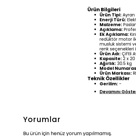
Ürün Bilgileri
Ürün Tipi:
Ayran
Enerji Türü:
Elekt
Malzeme:
Paslan
Açıklama:
Profes
Ek Açıklama:
Kır
redüktör motor il
musluk sistemi ve
renk seçenekleri 
Ürün Adı:
Çiftli 
Kapasite:
2 x 20 
Ağırlık:
30.5 kg
Model Numaras
Ürün Markası:
R
Teknik Özellikler
Gerilim:
-
Devamını Göste
Yorumlar
Bu ürün için henüz yorum yapılmamış.