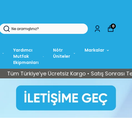
0
Yardımcı
Nötr
Markalar
Mutfak
Üniteler
Ekipmanları
Türkiye’ye Ücretsiz Kargo • Satış Sonrası Teknik Se