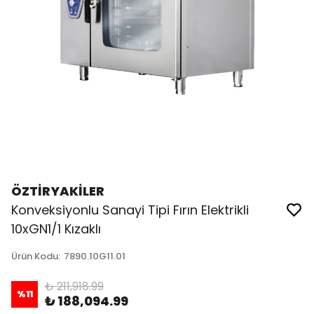
ÖZTİRYAKİLER
Konveksiyonlu Sanayi Tipi Fırın Elektrikli
10xGN1/1 Kızaklı
Ürün Kodu
:
7890.10G11.01
₺ 211,918.99
%
11
₺ 188,094.99