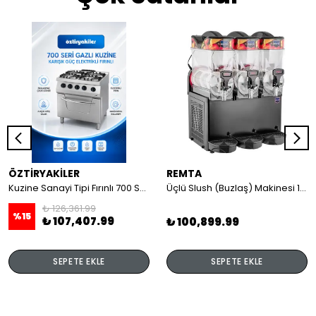
ÖZTİRYAKİLER
REMTA
Kuzine Sanayi Tipi Fırınlı 700 Seri Gazlı 4 Açık Ateş 80x70x85 (Lp)-2X6Kw+2X7,5Kw+6Kw Elektrikli Fırın
Üçlü Slush (Buzlaş) Makinesi 12+12+12 lt
₺ 126,361.99
%
15
₺ 107,407.99
₺ 100,899.99
SEPETE EKLE
SEPETE EKLE