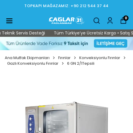
TOPKAPI MAĞAZAMIZ: +90 212 544 37 44
0
eknik Servis Desteği
Tüm Türkiye’ye Ücretsiz Kargo • Satış Son
Ana Mutfak Ekipmanları
Fırınlar
Konveksiyonlu Fırınlar
Gazlı Konveksiyonlu Fırınlar
6 GN 2/1Tepsili