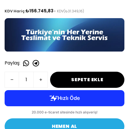
₺156.745,83
KDV Hariç:
+ KDV
(₺31.349,16)
Paylaş
:
SEPETE EKLE
HEMEN AL