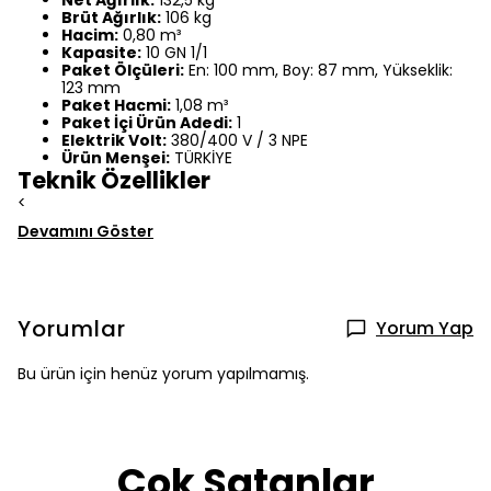
Brüt Ağırlık:
106 kg
Hacim:
0,80 m³
Kapasite:
10 GN 1/1
Paket Ölçüleri:
En: 100 mm, Boy: 87 mm, Yükseklik:
123 mm
Paket Hacmi:
1,08 m³
Paket İçi Ürün Adedi:
1
Elektrik Volt:
380/400 V / 3 NPE
Ürün Menşei:
TÜRKİYE
Teknik Özellikler
<
Devamını Göster
Yorumlar
Yorum Yap
Bu ürün için henüz yorum yapılmamış.
Çok Satanlar