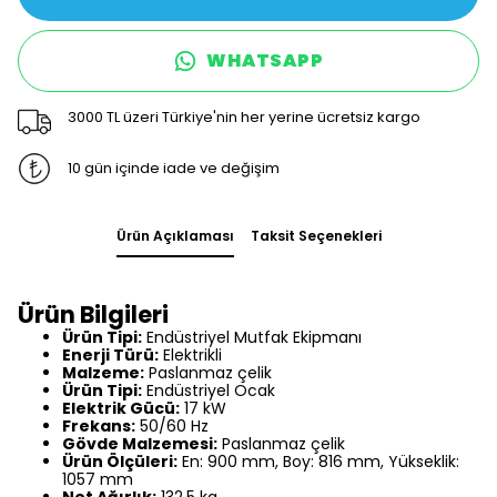
WHATSAPP
3000 TL üzeri Türkiye'nin her yerine ücretsiz kargo
10 gün içinde iade ve değişim
Ürün Açıklaması
Taksit Seçenekleri
Ürün Bilgileri
Ürün Tipi:
Endüstriyel Mutfak Ekipmanı
Enerji Türü:
Elektrikli
Malzeme:
Paslanmaz çelik
Ürün Tipi:
Endüstriyel Ocak
Elektrik Gücü:
17 kW
Frekans:
50/60 Hz
Gövde Malzemesi:
Paslanmaz çelik
Ürün Ölçüleri:
En: 900 mm, Boy: 816 mm, Yükseklik:
1057 mm
Net Ağırlık:
132,5 kg