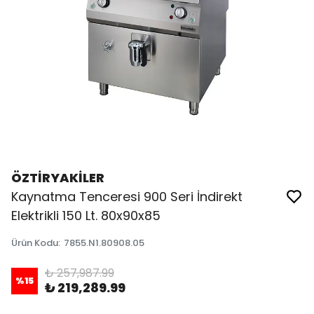
ÖZTİRYAKİLER
Kaynatma Tenceresi 900 Seri İndirekt
Elektrikli 150 Lt. 80x90x85
Ürün Kodu
:
7855.N1.80908.05
₺ 257,987.99
%
15
₺ 219,289.99