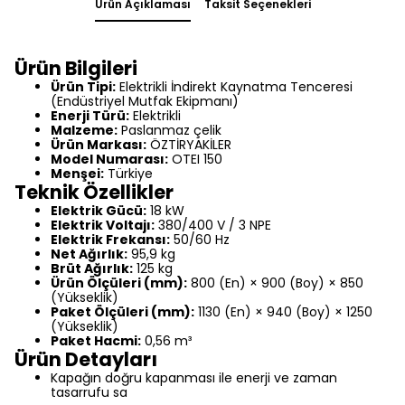
Ürün Açıklaması
Taksit Seçenekleri
Ürün Bilgileri
Ürün Tipi:
Elektrikli İndirekt Kaynatma Tenceresi
(Endüstriyel Mutfak Ekipmanı)
Enerji Türü:
Elektrikli
Malzeme:
Paslanmaz çelik
Ürün Markası:
ÖZTİRYAKİLER
Model Numarası:
OTEI 150
Menşei:
Türkiye
Teknik Özellikler
Elektrik Gücü:
18 kW
Elektrik Voltajı:
380/400 V / 3 NPE
Elektrik Frekansı:
50/60 Hz
Net Ağırlık:
95,9 kg
Brüt Ağırlık:
125 kg
Ürün Ölçüleri (mm):
800 (En) × 900 (Boy) × 850
(Yükseklik)
Paket Ölçüleri (mm):
1130 (En) × 940 (Boy) × 1250
(Yükseklik)
Paket Hacmi:
0,56 m³
Ürün Detayları
Kapağın doğru kapanması ile enerji ve zaman
tasarrufu sa