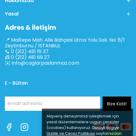
Hakkımızda
Yasal
Adres & İletişim
📍 Maltepe Mah. Aile Bahçesi Litros Yolu Sok. No: 6/1
Zeytinburnu / İSTANBUL
📞 0 (212) 481 16 37
📠 0 (212) 481 69 27
✉️
info@caglarpaslanmaz.com
E - Bülten
Bize Katıl!
Alışveriş deneyiminizi iyileştirmek için
yasal düzenlemelere uygun çerezler
(cookies) kullanıyoruz. Detaylı bilgiye
Gizlilik ve Çerez Politikası
sayfamızdan