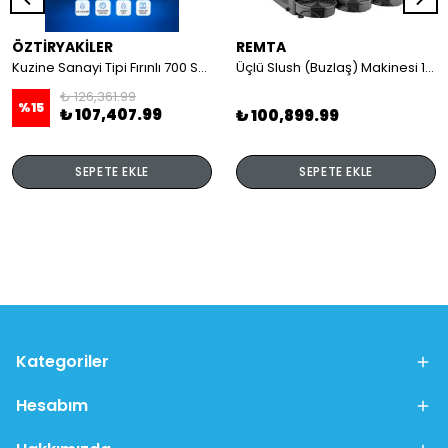
ÖZTİRYAKİLER
REMTA
Kuzine Sanayi Tipi Fırınlı 700 Seri Gazlı 4 Açık Ateş 80x70x85 (Lp)-2X6Kw+2X7,5Kw+6Kw Elektrikli Fırın
Üçlü Slush (Buzlaş) Makinesi 12+12+12 lt
₺ 126,361.99
%
15
₺ 107,407.99
₺ 100,899.99
SEPETE EKLE
SEPETE EKLE
Kategoriler
Hesabım