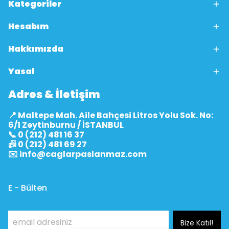
Kategoriler
Hesabım
Hakkımızda
Yasal
Adres & İletişim
📍 Maltepe Mah. Aile Bahçesi Litros Yolu Sok. No:
6/1 Zeytinburnu / İSTANBUL
📞 0 (212) 481 16 37
📠 0 (212) 481 69 27
✉️
info@caglarpaslanmaz.com
E - Bülten
Bize Katıl!