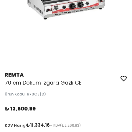
REMTA
70 cm Döküm Izgara Gazlı CE
Ürün Kodu
:
R70CE(D)
₺ 13,600.99
₺11.334,16
KDV Hariç:
+ KDV
(₺2.266,83)