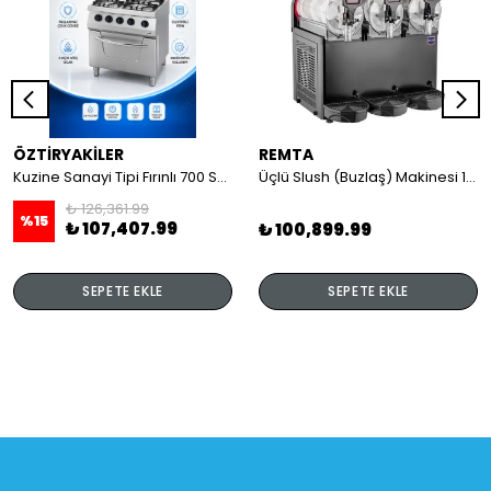
ÖZTİRYAKİLER
REMTA
Kuzine Sanayi Tipi Fırınlı 700 Seri Gazlı 4 Açık Ateş 80x70x85 (Lp)-2X6Kw+2X7,5Kw+6Kw Elektrikli Fırın
Üçlü Slush (Buzlaş) Makinesi 12+12+12 lt
₺ 126,361.99
%
15
₺ 107,407.99
₺ 100,899.99
SEPETE EKLE
SEPETE EKLE