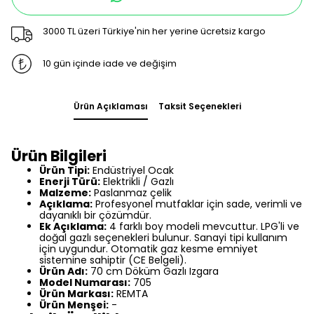
3000 TL üzeri Türkiye'nin her yerine ücretsiz kargo
10 gün içinde iade ve değişim
Ürün Açıklaması
Taksit Seçenekleri
Ürün Bilgileri
Ürün Tipi:
Endüstriyel Ocak
Enerji Türü:
Elektrikli / Gazlı
Malzeme:
Paslanmaz çelik
Açıklama:
Profesyonel mutfaklar için sade, verimli ve
dayanıklı bir çözümdür.
Ek Açıklama:
4 farklı boy modeli mevcuttur. LPG'li ve
doğal gazlı seçenekleri bulunur. Sanayi tipi kullanım
için uygundur. Otomatik gaz kesme emniyet
sistemine sahiptir (CE Belgeli).
Ürün Adı:
70 cm Döküm Gazlı Izgara
Model Numarası:
705
Ürün Markası:
REMTA
Ürün Menşei:
-