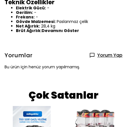
Teknik Özellikler
Elektrik Gücü:
-
Gerilim:
-
Frekans:
-
Gövde Malzemesi:
Paslanmaz çelik
Net Ağırlık:
28,4 kg
Brüt Ağırlık:Devamını Göster
Yorumlar
Yorum Yap
Bu ürün için henüz yorum yapılmamış.
Çok Satanlar