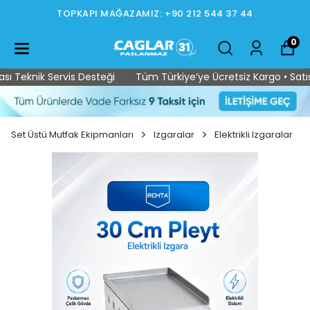
TOPKAPI MAĞAZAMIZ: +90 212 544 37 44
0
Teknik Servis Desteği
Tüm Türkiye’ye Ücretsiz Kargo • Satış So
Set Üstü Mutfak Ekipmanları
Izgaralar
Elektrikli Izgaralar