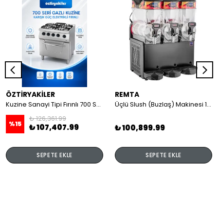
ÖZTİRYAKİLER
REMTA
Kuzine Sanayi Tipi Fırınlı 700 Seri Gazlı 4 Açık Ateş 80x70x85 (Lp)-2X6Kw+2X7,5Kw+6Kw Elektrikli Fırın
Üçlü Slush (Buzlaş) Makinesi 12+12+12 lt
₺ 126,361.99
%
15
₺ 107,407.99
₺ 100,899.99
SEPETE EKLE
SEPETE EKLE