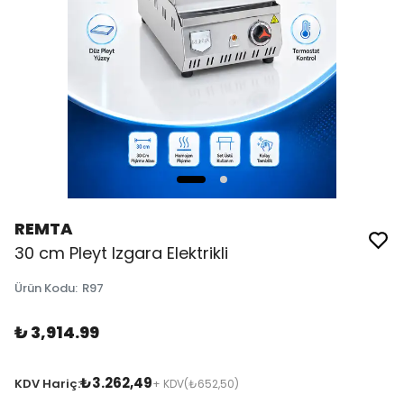
REMTA
30 cm Pleyt Izgara Elektrikli
Ürün Kodu
:
R97
₺ 3,914.99
₺3.262,49
KDV Hariç:
+ KDV
(₺652,50)