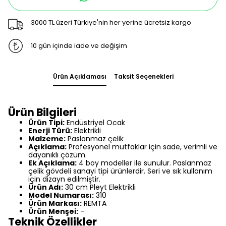
3000 TL üzeri Türkiye'nin her yerine ücretsiz kargo
10 gün içinde iade ve değişim
Ürün Açıklaması
Taksit Seçenekleri
Ürün Bilgileri
Ürün Tipi:
Endüstriyel Ocak
Enerji Türü:
Elektrikli
Malzeme:
Paslanmaz çelik
Açıklama:
Profesyonel mutfaklar için sade, verimli ve
dayanıklı çözüm.
Ek Açıklama:
4 boy modeller ile sunulur. Paslanmaz
çelik gövdeli sanayi tipi ürünlerdir. Seri ve sık kullanım
için dizayn edilmiştir.
Ürün Adı:
30 cm Pleyt Elektrikli
Model Numarası:
310
Ürün Markası:
REMTA
Ürün Menşei:
-
Teknik Özellikler