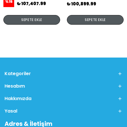
%
15
₺ 107,407.99
₺ 100,899.99
SEPETE EKLE
SEPETE EKLE
Kategoriler
Hesabım
Hakkımızda
Yasal
Adres & İletişim