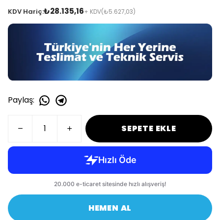
₺28.135,16
KDV Hariç:
+ KDV
(₺5.627,03)
Paylaş
:
SEPETE EKLE
HEMEN AL