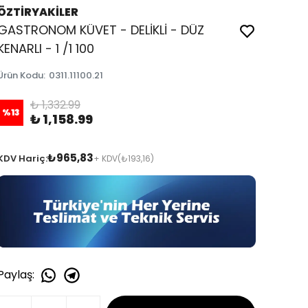
ÖZTİRYAKİLER
GASTRONOM KÜVET - DELİKLİ - DÜZ
KENARLI - 1 /1 100
Ürün Kodu
:
0311.11100.21
₺ 1,332.99
%
13
₺ 1,158.99
₺965,83
KDV Hariç:
+ KDV
(₺193,16)
Paylaş
: