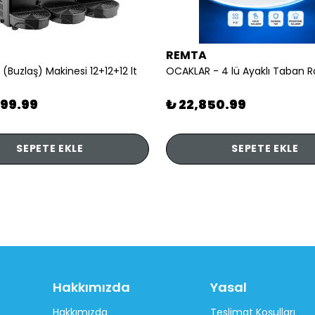
REMTA
 (Buzlaş) Makinesi 12+12+12 lt
899.99
₺ 22,850.99
SEPETE EKLE
SEPETE EKLE
Hakkımızda
Yasal
Hakkımızda
Teslimat Koşulları