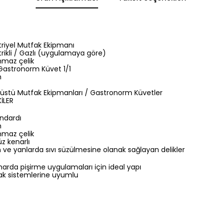
riyel Mutfak Ekipmanı
trikli / Gazlı (uygulamaya göre)
maz çelik
 Gastronorm Küvet 1/1
m
üstü Mutfak Ekipmanları / Gastronorm Küvetler
İLER
andardı
m
maz çelik
z kenarlı
ve yanlarda sıvı süzülmesine olanak sağlayan delikler
arda pişirme uygulamaları için ideal yapı
ak sistemlerine uyumlu