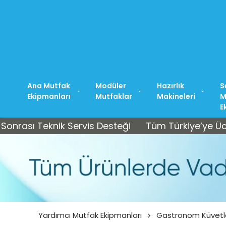
Ana Mutfak
Modüler
Hazırlık
S
Ekipmanları
Mutfaklar
Makineleri
M
E
 Teknik Servis Desteği
Tüm Türkiye’ye Ücretsiz K
Yardımcı Mutfak Ekipmanları
Gastronom Küvetl