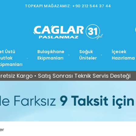
İSTOÇ MAĞAZAMIZ: +90 212 565 15 37
et Üstü
Bulaşıkhane
Soğuk
İçecek
utfak
Ekipmanları
Üniteler
Hazırlama
kipmanları
argo • Satış Sonrası Teknik Servis Desteği
Tüm Tü
er