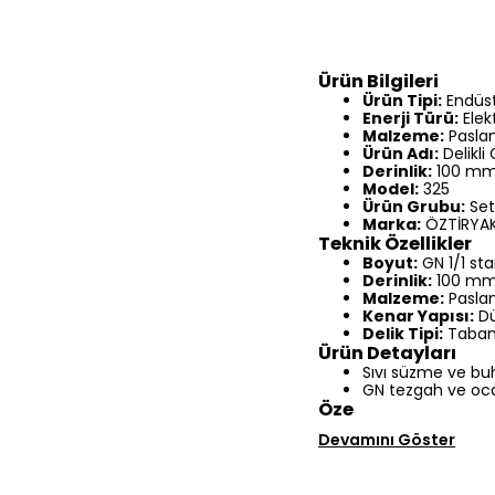
Ürün Bilgileri
Ürün Tipi:
Endüst
Enerji Türü:
Elek
Malzeme:
Paslan
Ürün Adı:
Delikli
Derinlik:
100 m
Model:
325
Ürün Grubu:
Set
Marka:
ÖZTİRYAK
Teknik Özellikler
Boyut:
GN 1/1 st
Derinlik:
100 m
Malzeme:
Paslan
Kenar Yapısı:
Dü
Delik Tipi:
Taban 
Ürün Detayları
Sıvı süzme ve buh
GN tezgah ve oc
Öze
Devamını Göster