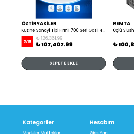
ÖZTİRYAKİLER
REMTA
li
Kuzine Sanayi Tipi Fırınlı 700 Seri Gazlı 4 Açık Ateş 80x70x85 (Lp)-2X6Kw+2X7,5Kw+6Kw Elektrikli Fırın
Üçlü Slush
₺ 126,361.99
%
15
₺ 107,407.99
₺ 100,
SEPETE EKLE
Kategoriler
Hesabım
Modüler Mutfaklar
Giriş Yap