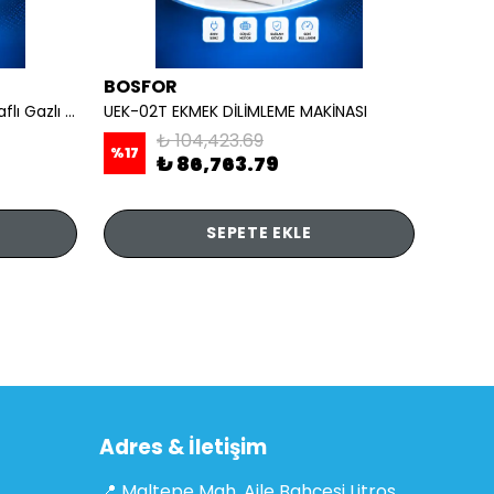
BOSFOR
REMT
OCAKLAR - 4 lü Ayaklı Taban Raflı Gazlı CE
UEK-02T EKMEK DİLİMLEME MAKİNASI
₺ 104,423.69
%
17
₺ 86,763.79
₺ 7,
SEPETE EKLE
Adres & İletişim
📍 Maltepe Mah. Aile Bahçesi Litros