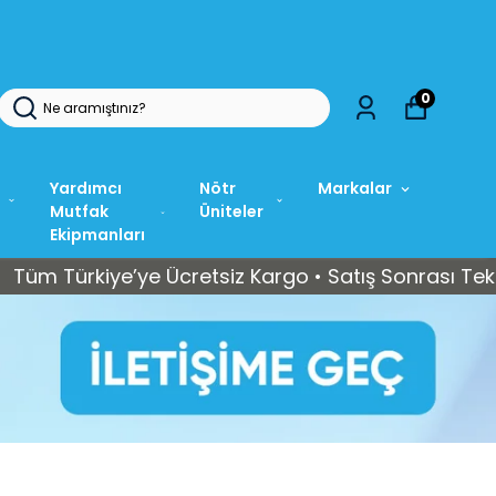
0
Yardımcı
Nötr
Markalar
Mutfak
Üniteler
Ekipmanları
rkiye’ye Ücretsiz Kargo • Satış Sonrası Teknik Serv