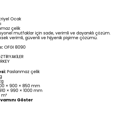
riyel Ocak
ı
maz çelik
yonel mutfaklar için sade, verimli ve dayanıklı çözüm.
sek verimli, güvenli ve hijyenik pişirme çözümü.
ı:
OFGI 8090
ZTİRYAKİLER
RKEY
si:
Paslanmaz çelik
g
kg
00 × 900 × 850 mm
10 × 990 × 1000 mm
1 m³
vamını Göster