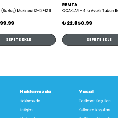
REMTA
 (Buzlaş) Makinesi 12+12+12 lt
899.99
₺ 22,850.99
SEPETE EKLE
SEPETE EKLE
Hakkımızda
Yasal
Hakkımızda
Teslimat Koşulları
İletişim
Kullanım Koşulları