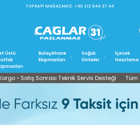
İSTOÇ MAĞAZAMIZ: +90 212 565 15 37
et Üstü
Bulaşıkhane
Soğuk
İçecek
utfak
Ekipmanları
Üniteler
Hazırlama
kipmanları
Satış Sonrası Teknik Servis Desteği
Tüm Türkiye’y