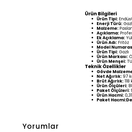
Ürün Bilgileri
Ürün Tipi:
Endüst
Enerji Türü:
Gazl
Malzeme:
Paslan
Açıklama:
Profes
Ek Açıklama:
Yük
Ürün Adı:
Fritöz
Model Numaras
Ürün Tipi:
Gazlı
Ürün Markası:
Ö
Ürün Menşei:
TU
Teknik Özellikler
Gövde Malzeme
Net Ağırlık:
97 k
Brüt Ağırlık:
118 
Ürün Ölçüleri:
8
Paket Ölçüleri:
9
Ürün Hacmi:
0,3
Paket Hacmi:
De
Yorumlar