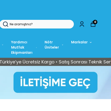
0
Yardımcı
Nötr
Markalar
Mutfak
Üniteler
Ekipmanları
e Ücretsiz Kargo • Satış Sonrası Teknik Servis Dest