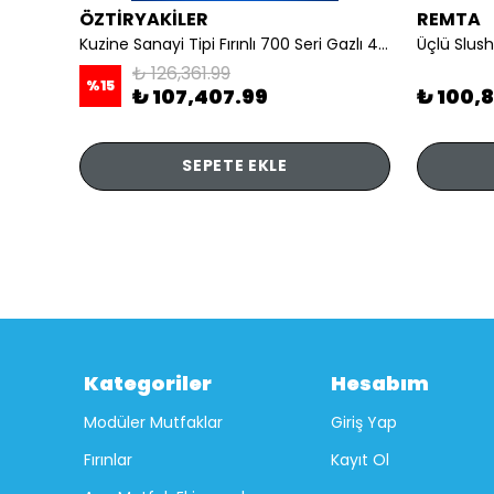
ÖZTİRYAKİLER
REMTA
li
Kuzine Sanayi Tipi Fırınlı 700 Seri Gazlı 4 Açık Ateş 80x70x85 (Lp)-2X6Kw+2X7,5Kw+6Kw Elektrikli Fırın
Üçlü Slush
₺ 126,361.99
%
15
₺ 107,407.99
₺ 100,
SEPETE EKLE
Kategoriler
Hesabım
Modüler Mutfaklar
Giriş Yap
Fırınlar
Kayıt Ol