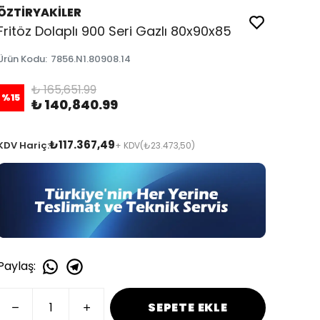
ÖZTİRYAKİLER
Fritöz Dolaplı 900 Seri Gazlı 80x90x85
Ürün Kodu
:
7856.N1.80908.14
₺ 165,651.99
%
15
₺ 140,840.99
₺117.367,49
KDV Hariç:
+ KDV
(₺23.473,50)
Paylaş
:
SEPETE EKLE