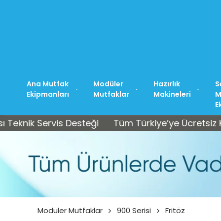
Ana Mutfak
Modüler
Hazırlık
S
Ekipmanları
Mutfaklar
Makineleri
M
E
 Servis Desteği
Tüm Türkiye’ye Ücretsiz Kargo • 
Modüler Mutfaklar
900 Serisi
Fritöz