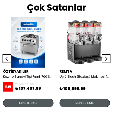
Çok Satanlar
ÖZTİRYAKİLER
REMTA
Kuzine Sanayi Tipi Fırınlı 700 Seri Gazlı 4 Açık Ateş 80x70x85 (Lp)-2X6Kw+2X7,5Kw+6Kw Elektrikli Fırın
Üçlü Slush (Buzlaş) Makinesi 12+12+12 lt
₺ 126,361.99
%
15
₺ 107,407.99
₺ 100,899.99
SEPETE EKLE
SEPETE EKLE