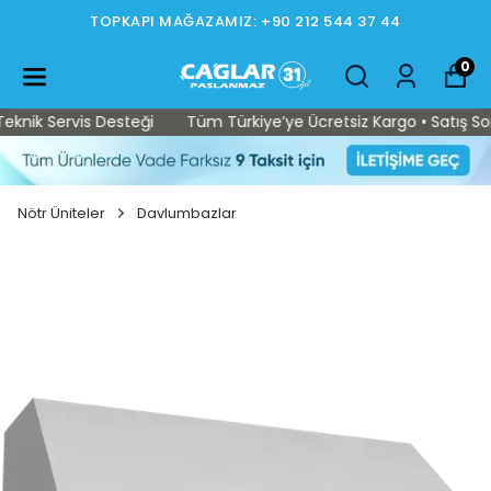
TOPKAPI MAĞAZAMIZ: +90 212 544 37 44
0
nik Servis Desteği
Tüm Türkiye’ye Ücretsiz Kargo • Satış Sonra
Nötr Üniteler
Davlumbazlar