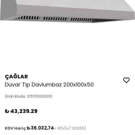
ÇAĞLAR
Duvar Tip Davlumbaz 200x100x50
Ürün Kodu
:
DTFD100200
₺ 43,239.29
₺36.032,74
KDV Hariç:
+ KDV
(₺7.206,55)