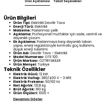
Ürün Açıklaması
Taksit Seçenekleri
Ürün Bilgileri
Ürün Tipi:
Elektrikli Devrilir Tava
Enerji Türü:
Elektrikli
Malzeme:
Paslanmaz çelik
Açıklama:
Profesyonel mutfaklar için sade, verimli ve
dayanıklı çözüm.
Ek Açıklama:
Paslanmaya karşı dayanıklı taban
yapısı, enerji regülatörüyle kontrollü güç kullanımı,
düşük enerji tüketimi.
Ürün Adı:
Devrilir Tava – Elektrikli
Model Numarası:
OTE 100
Ürün Markası:
ÖZTİRYAKİLER
Ürün Menşei:
Türkiye
Teknik Özellikler
Elektrik Gücü:
12 kW
Elektrik Voltajı:
380/400 V – 3 NPE
Elektrik Frekansı:
50/60 Hz
Net Ağırlık:
131,8 kg
Brüt Ağırlık:
160 kg
Ürün Ölçüleri:
1000 ×
Devamını Göster