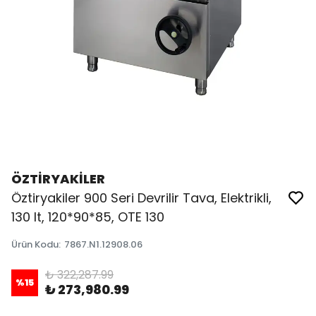
ÖZTİRYAKİLER
Öztiryakiler 900 Seri Devrilir Tava, Elektrikli,
130 lt, 120*90*85, OTE 130
Ürün Kodu
:
7867.N1.12908.06
₺ 322,287.99
%
15
₺ 273,980.99