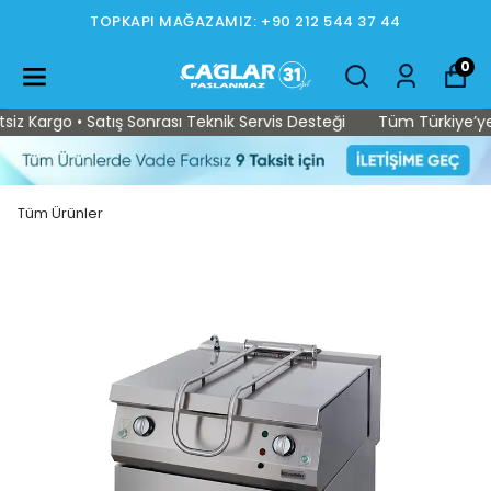
TOPKAPI MAĞAZAMIZ: +90 212 544 37 44
0
 Kargo • Satış Sonrası Teknik Servis Desteği
Tüm Türkiye’ye Üc
Tüm Ürünler