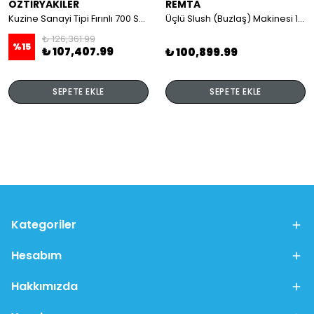
ÖZTİRYAKİLER
REMTA
Kuzine Sanayi Tipi Fırınlı 700 Seri Gazlı 4 Açık Ateş 80x70x85 (Lp)-2X6Kw+2X7,5Kw+6Kw Elektrikli Fırın
Üçlü Slush (Buzlaş) Makinesi 12+12+12 lt
₺ 126,361.99
%
15
₺ 107,407.99
₺ 100,899.99
SEPETE EKLE
SEPETE EKLE
Kategoriler
Hesabım
Hakkımızda