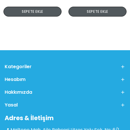
SEPETE EKLE
SEPETE EKLE
Kategoriler
Hesabım
Hakkımızda
Yasal
Adres & İletişim
📍 Maltepe Mah. Aile Bahçesi Litros Yolu Sok. No: 6/1