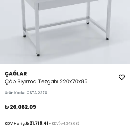
ÇAĞLAR
Çöp Sıyırma Tezgahı 220x70x85
Ürün Kodu
:
CSTA.2270
₺ 26,062.09
₺21.718,41
KDV Hariç:
+ KDV
(₺4.343,68)