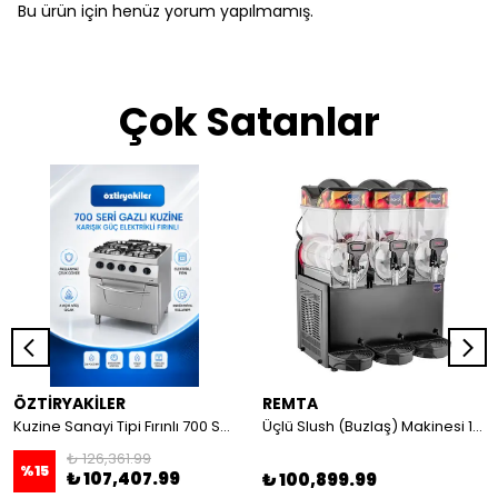
Bu ürün için henüz yorum yapılmamış.
Çok Satanlar
ÖZTİRYAKİLER
REMTA
Kuzine Sanayi Tipi Fırınlı 700 Seri Gazlı 4 Açık Ateş 80x70x85 (Lp)-2X6Kw+2X7,5Kw+6Kw Elektrikli Fırın
Üçlü Slush (Buzlaş) Makinesi 12+12+12 lt
₺ 126,361.99
%
15
₺ 107,407.99
₺ 100,899.99