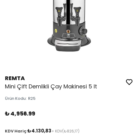
REMTA
Mini Çift Demlikli Çay Makinesi 5 lt
Ürün Kodu
:
R25
₺ 4,956.99
₺4.130,83
KDV Hariç:
+ KDV
(₺826,17)