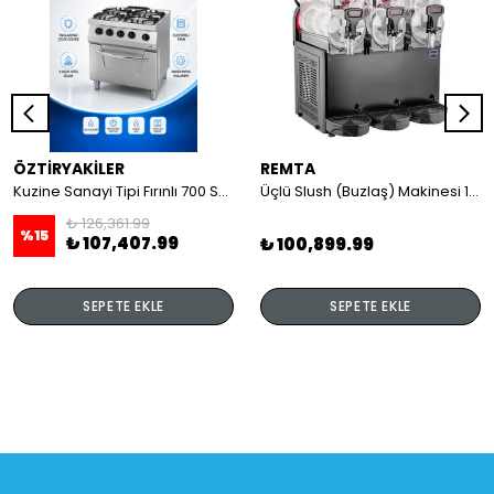
ÖZTİRYAKİLER
REMTA
Kuzine Sanayi Tipi Fırınlı 700 Seri Gazlı 4 Açık Ateş 80x70x85 (Lp)-2X6Kw+2X7,5Kw+6Kw Elektrikli Fırın
Üçlü Slush (Buzlaş) Makinesi 12+12+12 lt
₺ 126,361.99
%
15
₺ 107,407.99
₺ 100,899.99
SEPETE EKLE
SEPETE EKLE