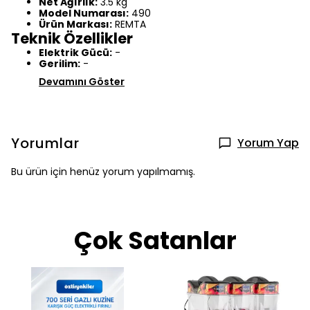
Net Ağırlık:
3.5 kg
Model Numarası:
490
Ürün Markası:
REMTA
Teknik Özellikler
Elektrik Gücü:
-
Gerilim:
-
Devamını Göster
Yorumlar
Yorum Yap
Bu ürün için henüz yorum yapılmamış.
Çok Satanlar