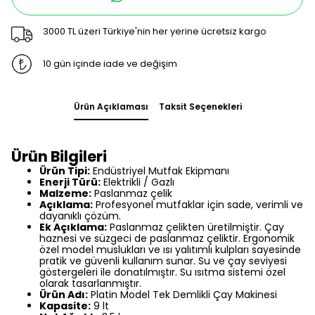
3000 TL üzeri Türkiye'nin her yerine ücretsiz kargo
10 gün içinde iade ve değişim
Ürün Açıklaması
Taksit Seçenekleri
Ürün Bilgileri
Ürün Tipi:
Endüstriyel Mutfak Ekipmanı
Enerji Türü:
Elektrikli / Gazlı
Malzeme:
Paslanmaz çelik
Açıklama:
Profesyonel mutfaklar için sade, verimli ve
dayanıklı çözüm.
Ek Açıklama:
Paslanmaz çelikten üretilmiştir. Çay
haznesi ve süzgeci de paslanmaz çeliktir. Ergonomik
özel model muslukları ve ısı yalıtımlı kulpları sayesinde
pratik ve güvenli kullanım sunar. Su ve çay seviyesi
göstergeleri ile donatılmıştır. Su ısıtma sistemi özel
olarak tasarlanmıştır.
Ürün Adı:
Platin Model Tek Demlikli Çay Makinesi
Kapasite:
9 lt