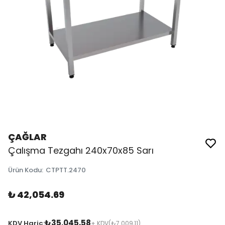
ÇAĞLAR
Çalışma Tezgahı 240x70x85 Sarı
Ürün Kodu
:
CTPTT.2470
₺ 42,054.69
₺35.045,58
KDV Hariç:
+ KDV
(₺7.009,11)