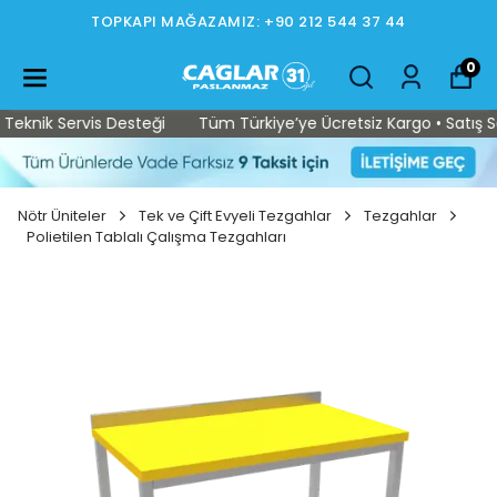
TOPKAPI MAĞAZAMIZ: +90 212 544 37 44
0
knik Servis Desteği
Tüm Türkiye’ye Ücretsiz Kargo • Satış Sonr
Nötr Üniteler
Tek ve Çift Evyeli Tezgahlar
Tezgahlar
Polietilen Tablalı Çalışma Tezgahları