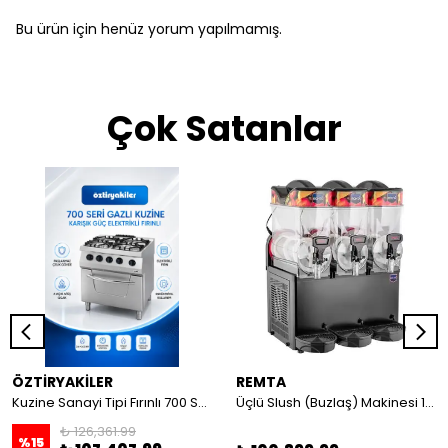
Bu ürün için henüz yorum yapılmamış.
Çok Satanlar
ÖZTİRYAKİLER
REMTA
Kuzine Sanayi Tipi Fırınlı 700 Seri Gazlı 4 Açık Ateş 80x70x85 (Lp)-2X6Kw+2X7,5Kw+6Kw Elektrikli Fırın
Üçlü Slush (Buzlaş) Makinesi 12+12+12 lt
₺ 126,361.99
%
15