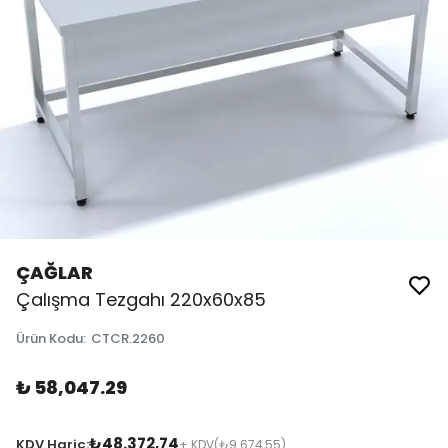
ÇAĞLAR
Çalışma Tezgahı 220x60x85
Ürün Kodu
:
CTCR.2260
₺ 58,047.29
₺48.372,74
KDV Hariç:
+ KDV
(₺9.674,55)