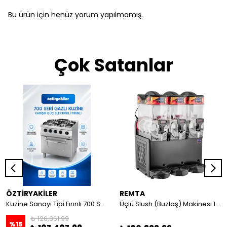
Bu ürün için henüz yorum yapılmamış.
Çok Satanlar
ÖZTİRYAKİLER
REMTA
Kuzine Sanayi Tipi Fırınlı 700 Seri Gazlı 4 Açık Ateş 80x70x85 (Lp)-2X6Kw+2X7,5Kw+6Kw Elektrikli Fırın
Üçlü Slush (Buzlaş) Makinesi 12+12+12 lt
₺ 126,361.99
%
15