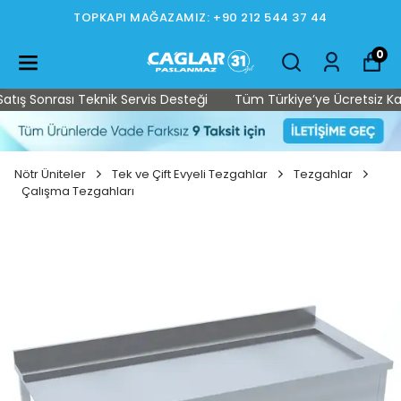
TOPKAPI MAĞAZAMIZ: +90 212 544 37 44
0
ş Sonrası Teknik Servis Desteği
Tüm Türkiye’ye Ücretsiz Kargo 
Nötr Üniteler
Tek ve Çift Evyeli Tezgahlar
Tezgahlar
Çalışma Tezgahları