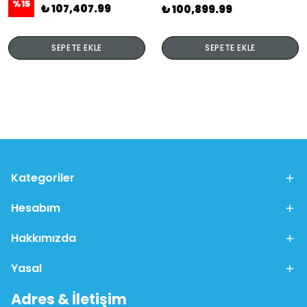
%
15
₺ 107,407.99
₺ 100,899.99
SEPETE EKLE
SEPETE EKLE
Kategoriler
Hesabım
Hakkımızda
Yasal
Adres & İletişim