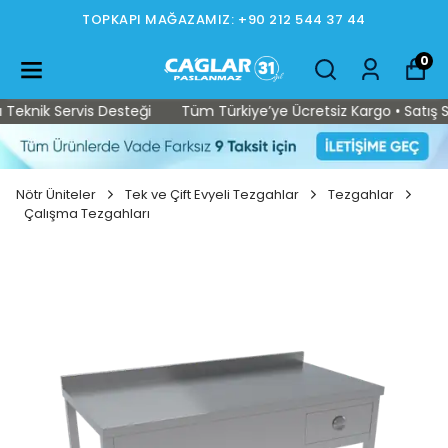
TOPKAPI MAĞAZAMIZ: +90 212 544 37 44
0
eknik Servis Desteği
Tüm Türkiye’ye Ücretsiz Kargo • Satış Son
Nötr Üniteler
Tek ve Çift Evyeli Tezgahlar
Tezgahlar
Çalışma Tezgahları