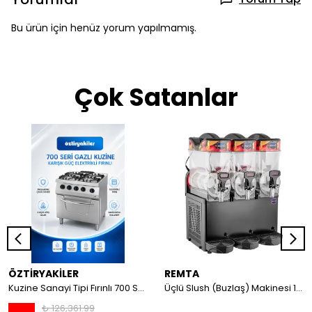
Bu ürün için henüz yorum yapılmamış.
Çok Satanlar
ÖZTİRYAKİLER
REMTA
Kuzine Sanayi Tipi Fırınlı 700 Seri Gazlı 4 Açık Ateş 80x70x85 (Lp)-2X6Kw+2X7,5Kw+6Kw Elektrikli Fırın
Üçlü Slush (Buzlaş) Makinesi 12+12+12 lt
₺ 126,361.99