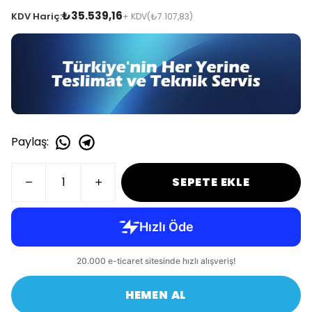
₺35.539,16
KDV Hariç:
+ KDV
(₺7.107,83)
Paylaş
:
SEPETE EKLE
HEMEN AL