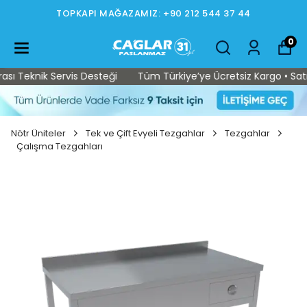
TOPKAPI MAĞAZAMIZ: +90 212 544 37 44
0
 Teknik Servis Desteği
Tüm Türkiye’ye Ücretsiz Kargo • Satış S
Nötr Üniteler
Tek ve Çift Evyeli Tezgahlar
Tezgahlar
Çalışma Tezgahları