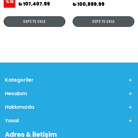
%
15
₺ 107,407.99
₺ 100,899.99
SEPETE EKLE
SEPETE EKLE
Kategoriler
Hesabım
Hakkımızda
Yasal
Adres & İletişim