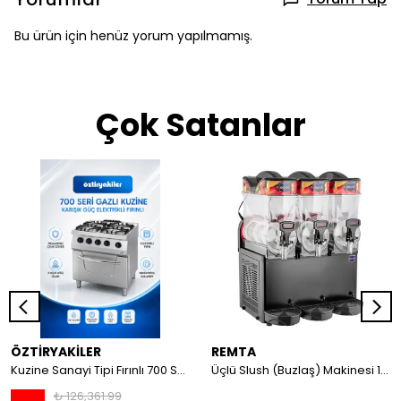
Bu ürün için henüz yorum yapılmamış.
Çok Satanlar
ÖZTİRYAKİLER
REMTA
Kuzine Sanayi Tipi Fırınlı 700 Seri Gazlı 4 Açık Ateş 80x70x85 (Lp)-2X6Kw+2X7,5Kw+6Kw Elektrikli Fırın
Üçlü Slush (Buzlaş) Makinesi 12+12+12 lt
₺ 126,361.99