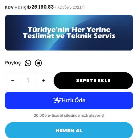
₺26.160,83
KDV Hariç:
+ KDV
(₺5.232,17)
Paylaş
:
SEPETE EKLE
HEMEN AL