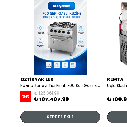
ÖZTİRYAKİLER
REMTA
li
Kuzine Sanayi Tipi Fırınlı 700 Seri Gazlı 4 Açık Ateş 80x70x85 (Lp)-2X6Kw+2X7,5Kw+6Kw Elektrikli Fırın
Üçlü Slush
₺ 126,361.99
%
15
₺ 107,407.99
₺ 100,
SEPETE EKLE