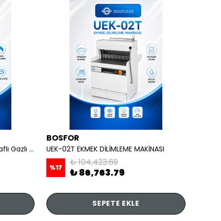
BOSFOR
REMT
OCAKLAR - 4 lü Ayaklı Taban Raflı Gazlı CE
UEK-02T EKMEK DİLİMLEME MAKİNASI
₺ 104,423.69
%
17
₺ 86,763.79
₺ 7,
SEPETE EKLE