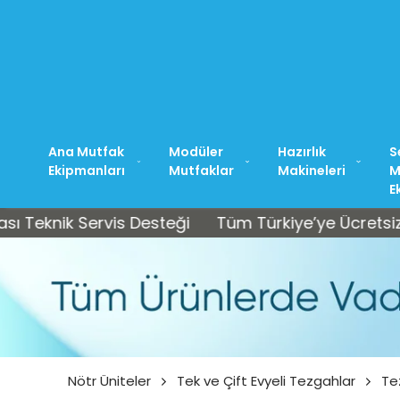
ZAMIZ: +90 212 544 37 44
Ana Mutfak
Modüler
Hazırlık
S
Ekipmanları
Mutfaklar
Makineleri
M
E
knik Servis Desteği
Tüm Türkiye’ye Ücretsiz Kargo
Nötr Üniteler
Tek ve Çift Evyeli Tezgahlar
Te