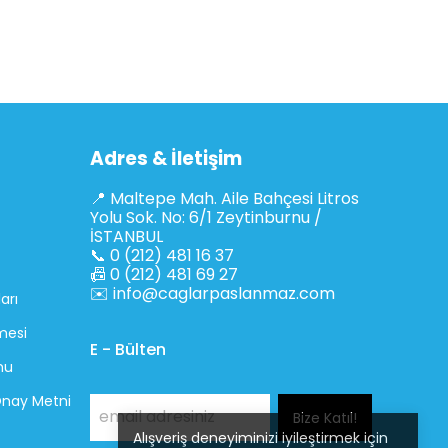
Adres & İletişim
📍 Maltepe Mah. Aile Bahçesi Litros
Yolu Sok. No: 6/1 Zeytinburnu /
İSTANBUL
📞 0 (212) 481 16 37
📠 0 (212) 481 69 27
✉️
info@caglarpaslanmaz.com
arı
mesi
E - Bülten
mu
 Onay Metni
Bize Katıl!
Alışveriş deneyiminizi iyileştirmek için