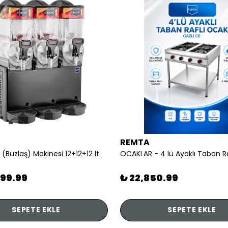
REMTA
 (Buzlaş) Makinesi 12+12+12 lt
899.99
₺ 22,850.99
SEPETE EKLE
SEPETE EKLE