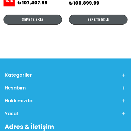
%
15
₺ 107,407.99
₺ 100,899.99
SEPETE EKLE
SEPETE EKLE
Kategoriler
Hesabım
Hakkımızda
Yasal
Adres & İletişim