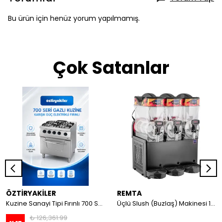
Bu ürün için henüz yorum yapılmamış.
Çok Satanlar
ÖZTİRYAKİLER
REMTA
Kuzine Sanayi Tipi Fırınlı 700 Seri Gazlı 4 Açık Ateş 80x70x85 (Lp)-2X6Kw+2X7,5Kw+6Kw Elektrikli Fırın
Üçlü Slush (Buzlaş) Makinesi 12+12+12 lt
₺ 126,361.99