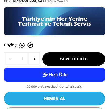
₺21.224,83
KDV Hariç:
+ KDV
(₺4.244,97)
Paylaş
:
SEPETE EKLE
HEMEN AL