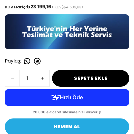
₺23.199,16
KDV Hariç:
+ KDV
(₺4.639,83)
Paylaş
:
SEPETE EKLE
HEMEN AL