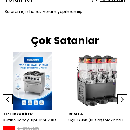
Bu ürün için henüz yorum yapılmamış.
Çok Satanlar
ÖZTİRYAKİLER
REMTA
Kuzine Sanayi Tipi Fırınlı 700 Seri Gazlı 4 Açık Ateş 80x70x85 (Lp)-2X6Kw+2X7,5Kw+6Kw Elektrikli Fırın
Üçlü Slush (Buzlaş) Makinesi 12+12+12 lt
₺ 126,361.99