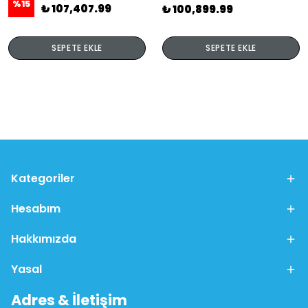
%
15
₺ 107,407.99
₺ 100,899.99
SEPETE EKLE
SEPETE EKLE
Kategoriler
Hesabım
Hakkımızda
Yasal
Adres & İletişim