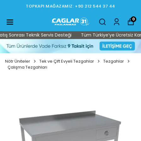
TOPKAPI MAĞAZAMIZ: +90 212 544 37 44
0
ş Sonrası Teknik Servis Desteği
Tüm Türkiye’ye Ücretsiz Kargo 
Nötr Üniteler
Tek ve Çift Evyeli Tezgahlar
Tezgahlar
Çalışma Tezgahları