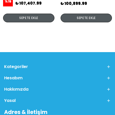
%
15
₺ 107,407.99
₺ 100,899.99
SEPETE EKLE
SEPETE EKLE
Kategoriler
Hesabım
Hakkımızda
Yasal
Adres & İletişim