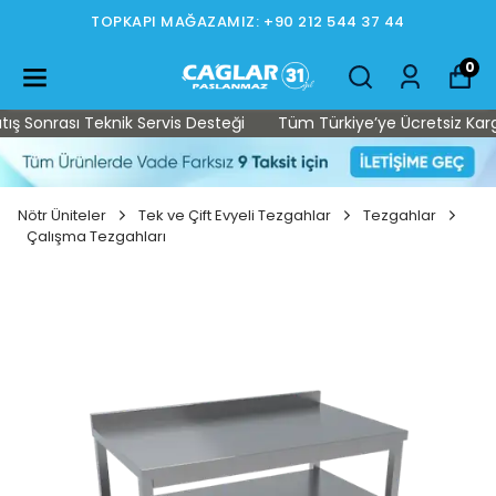
TOPKAPI MAĞAZAMIZ: +90 212 544 37 44
0
 Sonrası Teknik Servis Desteği
Tüm Türkiye’ye Ücretsiz Kargo •
Nötr Üniteler
Tek ve Çift Evyeli Tezgahlar
Tezgahlar
Çalışma Tezgahları