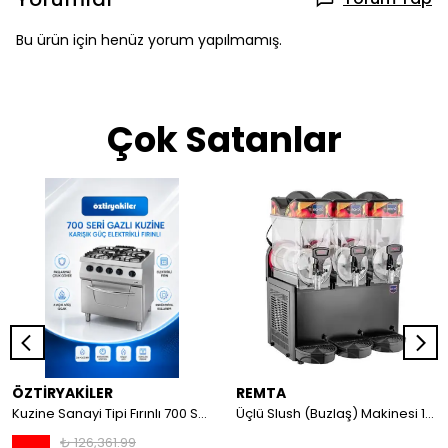
Bu ürün için henüz yorum yapılmamış.
Çok Satanlar
ÖZTİRYAKİLER
REMTA
Kuzine Sanayi Tipi Fırınlı 700 Seri Gazlı 4 Açık Ateş 80x70x85 (Lp)-2X6Kw+2X7,5Kw+6Kw Elektrikli Fırın
Üçlü Slush (Buzlaş) Makinesi 12+12+12 lt
₺ 126,361.99