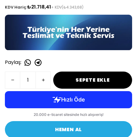
₺21.718,41
KDV Hariç:
+ KDV
(₺4.343,68)
Paylaş
:
SEPETE EKLE
HEMEN AL