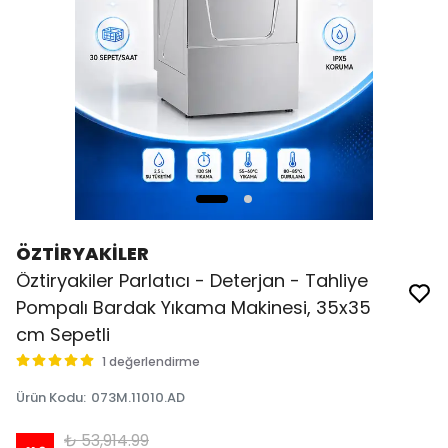
ÖZTİRYAKİLER
Öztiryakiler Parlatıcı - Deterjan - Tahliye
Pompalı Bardak Yıkama Makinesi, 35x35
cm Sepetli
1 değerlendirme
Ürün Kodu
:
073M.11010.AD
₺ 53,914.99