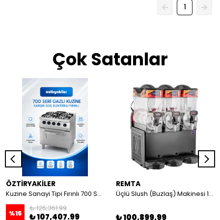
1
Çok Satanlar
ÖZTİRYAKİLER
REMTA
Kuzine Sanayi Tipi Fırınlı 700 Seri Gazlı 4 Açık Ateş 80x70x85 (Lp)-2X6Kw+2X7,5Kw+6Kw Elektrikli Fırın
Üçlü Slush (Buzlaş) Makinesi 12+12+12 lt
₺ 126,361.99
%
15
₺ 107,407.99
₺ 100,899.99