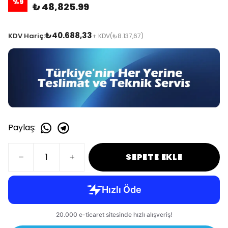
%
9
₺ 48,825.99
₺40.688,33
KDV Hariç:
+ KDV
(₺8.137,67)
Paylaş
:
SEPETE EKLE