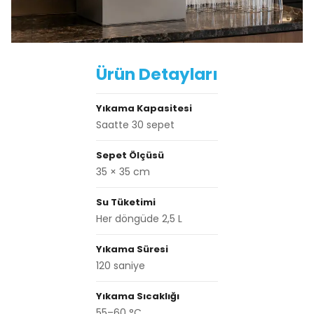
Ürün Detayları
Yıkama Kapasitesi
Saatte 30 sepet
Sepet Ölçüsü
35 × 35 cm
Su Tüketimi
Her döngüde 2,5 L
Yıkama Süresi
120 saniye
Yıkama Sıcaklığı
55–60 °C