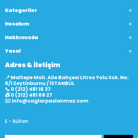
Kategoriler
Hesabım
Hakkımızda
Yasal
Adres & İletişim
📍 Maltepe Mah. Aile Bahçesi Litros Yolu Sok. No:
6/1 Zeytinburnu / İSTANBUL
📞 0 (212) 481 16 37
📠 0 (212) 481 69 27
✉️
info@caglarpaslanmaz.com
E - Bülten