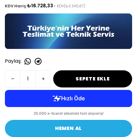
₺16.728,33
KDV Hariç:
+ KDV
(₺3.345,67)
Paylaş
:
SEPETE EKLE
HEMEN AL