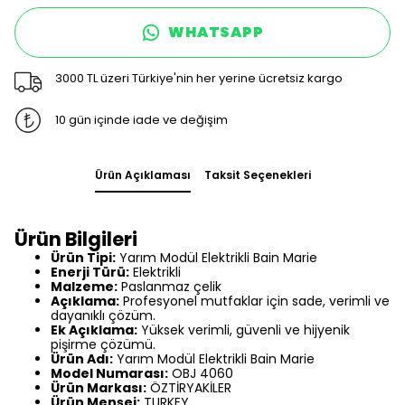
WHATSAPP
3000 TL üzeri Türkiye'nin her yerine ücretsiz kargo
10 gün içinde iade ve değişim
Ürün Açıklaması
Taksit Seçenekleri
Ürün Bilgileri
Ürün Tipi:
Yarım Modül Elektrikli Bain Marie
Enerji Türü:
Elektrikli
Malzeme:
Paslanmaz çelik
Açıklama:
Profesyonel mutfaklar için sade, verimli ve
dayanıklı çözüm.
Ek Açıklama:
Yüksek verimli, güvenli ve hijyenik
pişirme çözümü.
Ürün Adı:
Yarım Modül Elektrikli Bain Marie
Model Numarası:
OBJ 4060
Ürün Markası:
ÖZTİRYAKİLER
Ürün Menşei:
TURKEY