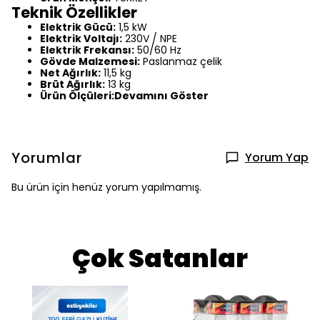
Teknik Özellikler
Elektrik Gücü:
1,5 kW
Elektrik Voltajı:
230V / NPE
Elektrik Frekansı:
50/60 Hz
Gövde Malzemesi:
Paslanmaz çelik
Net Ağırlık:
11,5 kg
Brüt Ağırlık:
13 kg
Ürün Ölçüleri:Devamını Göster
Yorumlar
Yorum Yap
Bu ürün için henüz yorum yapılmamış.
Çok Satanlar