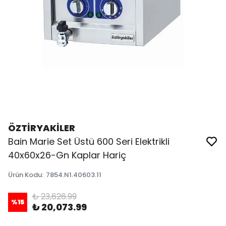
ÖZTİRYAKİLER
Bain Marie Set Üstü 600 Seri Elektrikli
40x60x26-Gn Kaplar Hariç
Ürün Kodu
:
7854.N1.40603.11
₺ 23,626.99
%
15
₺ 20,073.99