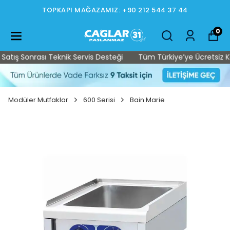
TOPKAPI MAĞAZAMIZ: +90 212 544 37 44
0
ış Sonrası Teknik Servis Desteği
Tüm Türkiye’ye Ücretsiz Kargo 
Modüler Mutfaklar
600 Serisi
Bain Marie