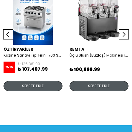
ÖZTİRYAKİLER
REMTA
Kuzine Sanayi Tipi Fırınlı 700 Seri Gazlı 4 Açık Ateş 80x70x85 (Lp)-2X6Kw+2X7,5Kw+6Kw Elektrikli Fırın
Üçlü Slush (Buzlaş) Makinesi 12+12+12 lt
₺ 126,361.99
%
15
₺ 107,407.99
₺ 100,899.99
SEPETE EKLE
SEPETE EKLE