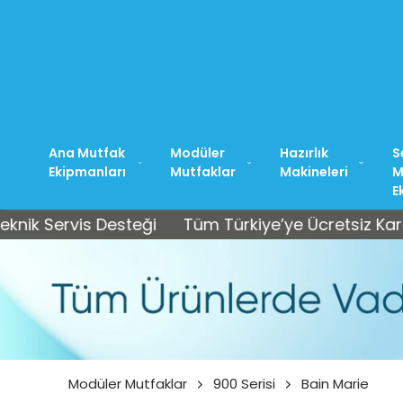
Ana Mutfak
Modüler
Hazırlık
S
Ekipmanları
Mutfaklar
Makineleri
M
E
rvis Desteği
Tüm Türkiye’ye Ücretsiz Kargo • Sat
Modüler Mutfaklar
900 Serisi
Bain Marie