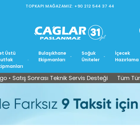
İSTOÇ MAĞAZAMIZ: +90 212 565 15 37
et Üstü
Bulaşıkhane
Soğuk
İçecek
utfak
Ekipmanları
Üniteler
Hazırlama
kipmanları
ış Sonrası Teknik Servis Desteği
Tüm Türkiye’ye Ü