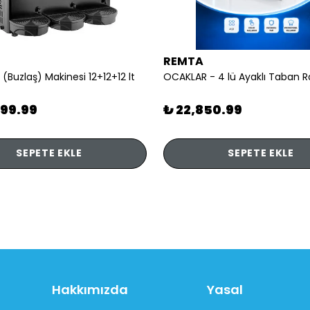
REMTA
 (Buzlaş) Makinesi 12+12+12 lt
899.99
₺ 22,850.99
SEPETE EKLE
SEPETE EKLE
Hakkımızda
Yasal