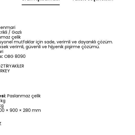
Benmari
rikli / Gazlı
maz çelik
yonel mutfaklar için sade, verimli ve dayanıklı çözüm.
sek verimli, güvenli ve hijyenik pişirme çözümü.
ri
ı:
OBG 8090
ZTİRYAKİLER
RKEY
si:
Paslanmaz çelik
 kg
kg
00 × 900 × 280 mm
r