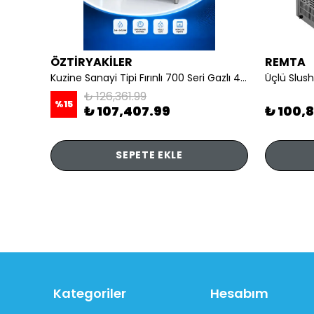
ÖZTİRYAKİLER
REMTA
li
Kuzine Sanayi Tipi Fırınlı 700 Seri Gazlı 4 Açık Ateş 80x70x85 (Lp)-2X6Kw+2X7,5Kw+6Kw Elektrikli Fırın
Üçlü Slush
₺ 126,361.99
%
15
₺ 107,407.99
₺ 100,
SEPETE EKLE
Kategoriler
Hesabım