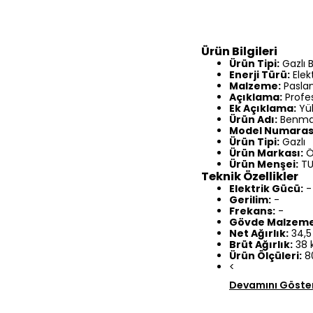
Ürün Bilgileri
Ürün Tipi:
Gazlı 
Enerji Türü:
Elekt
Malzeme:
Paslan
Açıklama:
Profes
Ek Açıklama:
Yük
Ürün Adı:
Benma
Model Numaras
Ürün Tipi:
Gazlı
Ürün Markası:
Ö
Ürün Menşei:
TU
Teknik Özellikler
Elektrik Gücü:
-
Gerilim:
-
Frekans:
-
Gövde Malzeme
Net Ağırlık:
34,5
Brüt Ağırlık:
38 
Ürün Ölçüleri:
8
<
Devamını Göste