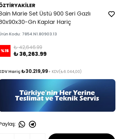
ÖZTİRYAKİLER
Bain Marie Set Üstü 900 Seri Gazlı
80x90x30-Gn Kaplar Hariç
Ürün Kodu
:
7854.N1.80903.13
₺ 42,646.99
%
15
₺ 36,263.99
₺30.219,99
KDV Hariç:
+ KDV
(₺6.044,00)
Paylaş
: