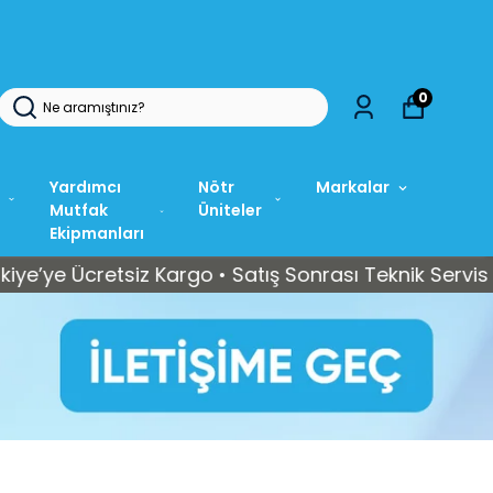
0
Yardımcı
Nötr
Markalar
Mutfak
Üniteler
Ekipmanları
cretsiz Kargo • Satış Sonrası Teknik Servis Desteği