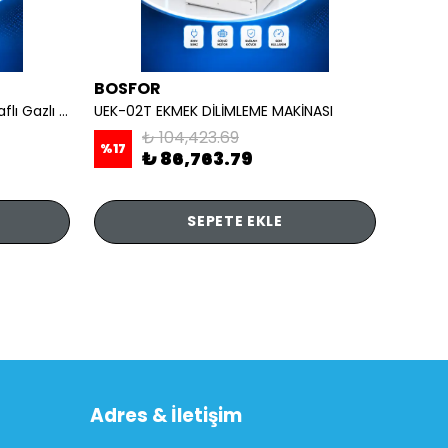
BOSFOR
REMT
OCAKLAR - 4 lü Ayaklı Taban Raflı Gazlı CE
UEK-02T EKMEK DİLİMLEME MAKİNASI
₺ 104,423.69
%
17
₺ 86,763.79
₺ 7,
SEPETE EKLE
Adres & İletişim