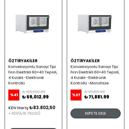
ÖZTİRYAKİLER
ÖZTİRYAKİLER
Konveksiyonlu Sanayi Tipi
Konveksiyonlu Sanayi Tipi
Fırın Elektrikli 60×40 Tepsili,
Fırın Elektrikli 60×40 Tepsili,
4 Kızaklı -Elektronik
4 Kızaklı -Elektronik
Kontrollü
Kontrollü -Monofaze
₺ 100,562.99
₺ 97,801.99
%
41
%
27
₺ 59,012.99
₺ 71,881.99
₺83.802,50
KDV Hariç:
+ KDV
(₺16.760,50)
SEPETE EKLE