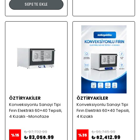
SEPETE EKLE
ÖZTİRYAKİLER
ÖZTİRYAKİLER
Konveksiyonlu Sanayi Tipi
Konveksiyonlu Sanayi Tipi
Fırın Elektrikli 60×40 Tepsili,
Fırın Elektrikli 60×40 Tepsili,
4 Kızaklı -Monofaze
4 Kızaklı
₺ 97,732.99
₺ 96,745.99
%
15
%
35
₺ 83,056.99
₺ 62,412.99