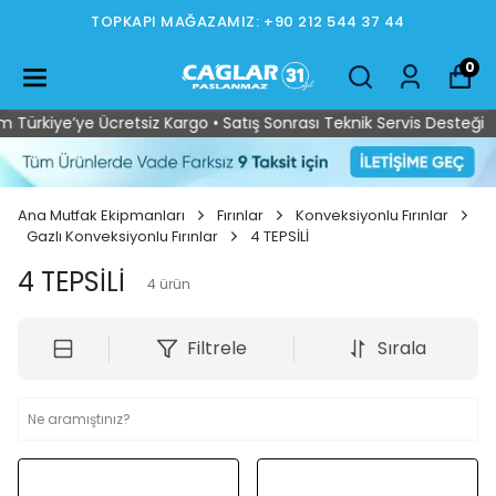
544 37 44
İSTOÇ MAĞAZAMIZ: +90 212 5
0
Türkiye’ye Ücretsiz Kargo • Satış Sonrası Teknik Servis Desteği
Ana Mutfak Ekipmanları
Fırınlar
Konveksiyonlu Fırınlar
Gazlı Konveksiyonlu Fırınlar
4 TEPSİLİ
4 TEPSİLİ
4
ürün
Filtrele
Sırala