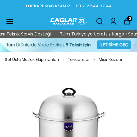
TOPKAPI MAĞAZAMIZ: +90 212 544 37 44
0
 Teknik Servis Desteği
Tüm Türkiye’ye Ücretsiz Kargo • Satış S
Set Üstü Mutfak Ekipmanları
Tencereler
Mısır Kazanı