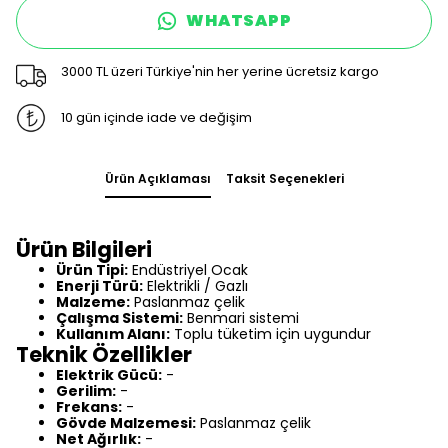
WHATSAPP
3000 TL üzeri Türkiye'nin her yerine ücretsiz kargo
10 gün içinde iade ve değişim
Ürün Açıklaması
Taksit Seçenekleri
Ürün Bilgileri
Ürün Tipi:
Endüstriyel Ocak
Enerji Türü:
Elektrikli / Gazlı
Malzeme:
Paslanmaz çelik
Çalışma Sistemi:
Benmari sistemi
Kullanım Alanı:
Toplu tüketim için uygundur
Teknik Özellikler
Elektrik Gücü:
-
Gerilim:
-
Frekans:
-
Gövde Malzemesi:
Paslanmaz çelik
Net Ağırlık:
-