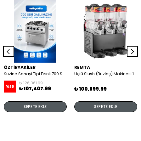
ÖZTİRYAKİLER
REMTA
Kuzine Sanayi Tipi Fırınlı 700 Seri Gazlı 4 Açık Ateş 80x70x85 (Lp)-2X6Kw+2X7,5Kw+6Kw Elektrikli Fırın
Üçlü Slush (Buzlaş) Makinesi 12+12+12 lt
₺ 126,361.99
%
15
₺ 107,407.99
₺ 100,899.99
SEPETE EKLE
SEPETE EKLE