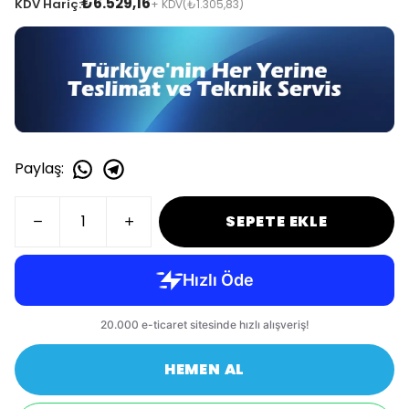
₺6.529,16
KDV Hariç:
+ KDV
(₺1.305,83)
Paylaş
:
SEPETE EKLE
HEMEN AL