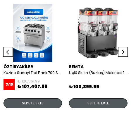
ÖZTİRYAKİLER
REMTA
Kuzine Sanayi Tipi Fırınlı 700 Seri Gazlı 4 Açık Ateş 80x70x85 (Lp)-2X6Kw+2X7,5Kw+6Kw Elektrikli Fırın
Üçlü Slush (Buzlaş) Makinesi 12+12+12 lt
₺ 126,361.99
%
15
₺ 107,407.99
₺ 100,899.99
SEPETE EKLE
SEPETE EKLE