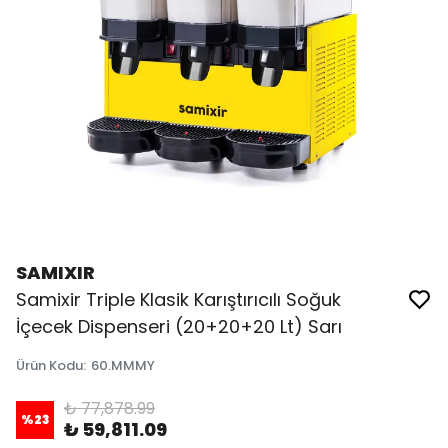
SAMIXIR
Samixir Triple Klasik Karıştırıcılı Soğuk
İçecek Dispenseri (20+20+20 Lt) Sarı
Ürün Kodu
:
60.MMMY
₺ 77,878.99
%
23
₺ 59,811.09