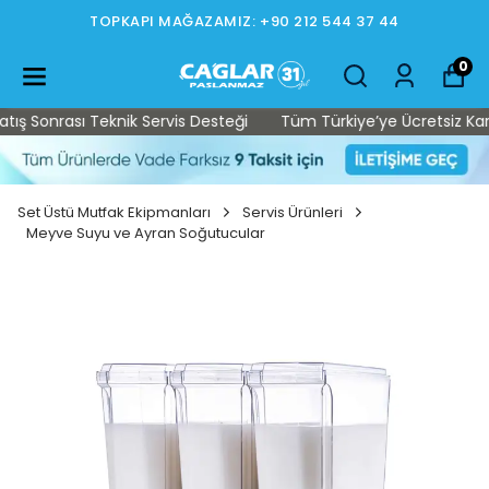
TOPKAPI MAĞAZAMIZ: +90 212 544 37 44
0
 Sonrası Teknik Servis Desteği
Tüm Türkiye’ye Ücretsiz Kargo •
Set Üstü Mutfak Ekipmanları
Servis Ürünleri
Meyve Suyu ve Ayran Soğutucular