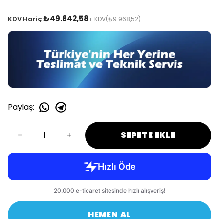
₺49.842,58
KDV Hariç:
+ KDV
(₺9.968,52)
Paylaş
:
SEPETE EKLE
HEMEN AL