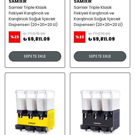
SAMIXIR
SAMIXIR
Samixir Triple Klasik
Samixir Triple Klasik
Fıskiyeli Karıştırıcılı ve
Fıskiyeli Karıştırıcılı ve
Karıştırıcılı Soğuk İçecek
Karıştırıcılı Soğuk İçecek
Dispenseri (20+20+20 Lt)
Dispenseri (20+20+20 Lt)
Sarı
Siyah
₺ 77,878.99
₺ 77,878.99
%
23
%
23
₺ 59,811.09
₺ 59,811.09
SEPETE EKLE
SEPETE EKLE