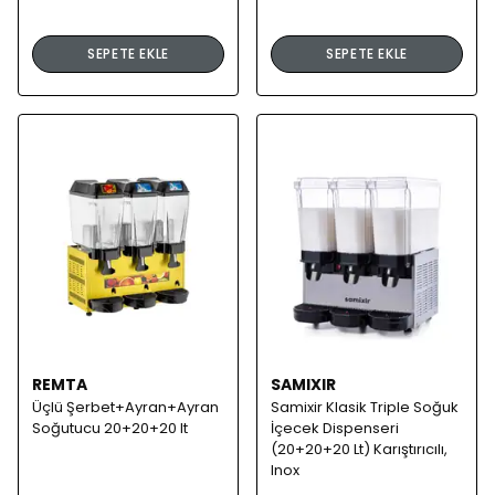
SEPETE EKLE
SEPETE EKLE
REMTA
SAMIXIR
Üçlü Şerbet+Ayran+Ayran
Samixir Klasik Triple Soğuk
Soğutucu 20+20+20 lt
İçecek Dispenseri
(20+20+20 Lt) Karıştırıcılı,
Inox