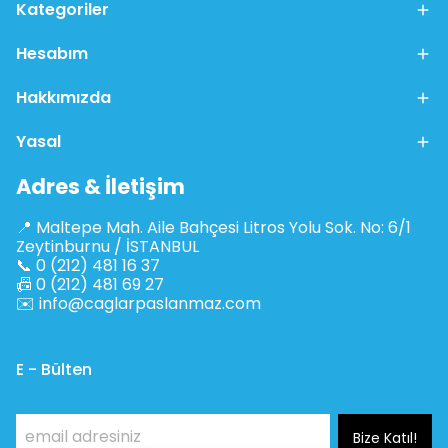
Kategoriler
Hesabım
Hakkımızda
Yasal
Adres & İletişim
📍 Maltepe Mah. Aile Bahçesi Litros Yolu Sok. No: 6/1
Zeytinburnu / İSTANBUL
📞 0 (212) 481 16 37
📠 0 (212) 481 69 27
✉️
info@caglarpaslanmaz.com
E - Bülten
Bize Katıl!