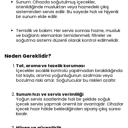
Sunum: Cihazda soğutulmuş içecekler,
istenildiğinde musluktan veya haznedeki çıkış
sisteminden servis edilir. Bu sayede hızlı ve hijyenik
bir sunum elde edilir.
Temizlik ve bakım: Her servis sonrası hazne, musluk
ve bağlantı elemanları temizlenmeli; filtreler ve
soğutma sistemi düzenli olarak kontrol edilmelidir.
Neden Gereklidir?
Tat, aroma ve tazelik koruması
İçecekler sıcaklık kontrolü yapılmadan bırakıldığında
tat kaybı, aroma yoğunluğunun azalması veya
bozulma riski artar. Soğutucular bu riskleri azaltır.
Sunum hızı ve servis verimliliği
Yoğun servis saatlerinde hızlı bir şekilde soğuk
içecek servisi yapmak önemli bir avantajdır. Cihazlar
içecek hazır hâlde beklediğinden sipariş‑çıkış süresi
kısalır.
Hijyen ve güvenilirlik