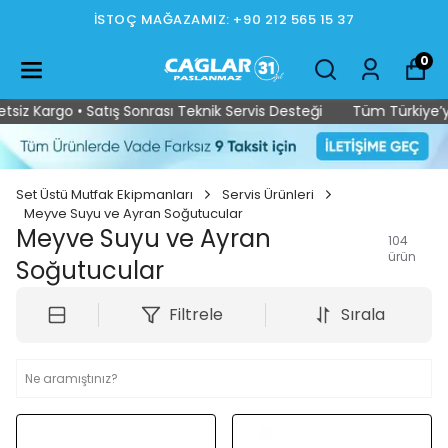
İSTOÇ MAĞAZAMIZ: +90 212 565 15 37
0
go • Satış Sonrası Teknik Servis Desteği
Tüm Türkiye’ye Ücrets
Set Üstü Mutfak Ekipmanları
Servis Ürünleri
Meyve Suyu ve Ayran Soğutucular
Meyve Suyu ve Ayran
104
ürün
Soğutucular
Filtrele
Sırala