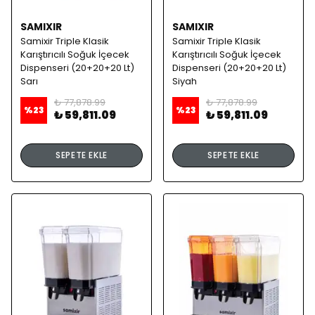
SAMIXIR
SAMIXIR
Samixir Triple Klasik
Samixir Triple Klasik
Karıştırıcılı Soğuk İçecek
Karıştırıcılı Soğuk İçecek
Dispenseri (20+20+20 Lt)
Dispenseri (20+20+20 Lt)
Sarı
Siyah
₺ 77,878.99
₺ 77,878.99
%
23
%
23
₺ 59,811.09
₺ 59,811.09
SEPETE EKLE
SEPETE EKLE