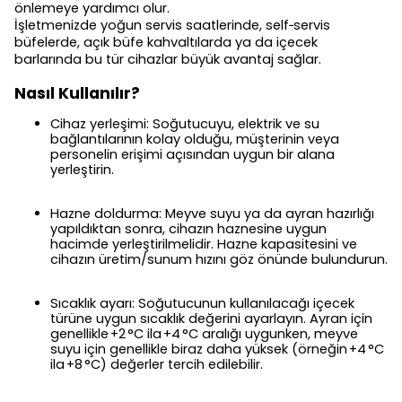
önlemeye yardımcı olur.
İşletmenizde yoğun servis saatlerinde, self‑servis
büfelerde, açık büfe kahvaltılarda ya da içecek
barlarında bu tür cihazlar büyük avantaj sağlar.
Nasıl Kullanılır?
Cihaz yerleşimi: Soğutucuyu, elektrik ve su
bağlantılarının kolay olduğu, müşterinin veya
personelin erişimi açısından uygun bir alana
yerleştirin.
Hazne doldurma: Meyve suyu ya da ayran hazırlığı
yapıldıktan sonra, cihazın haznesine uygun
hacimde yerleştirilmelidir. Hazne kapasitesini ve
cihazın üretim/sunum hızını göz önünde bulundurun.
Sıcaklık ayarı: Soğutucunun kullanılacağı içecek
türüne uygun sıcaklık değerini ayarlayın. Ayran için
genellikle +2 °C ila +4 °C aralığı uygunken, meyve
suyu için genellikle biraz daha yüksek (örneğin +4 °C
ila +8 °C) değerler tercih edilebilir.