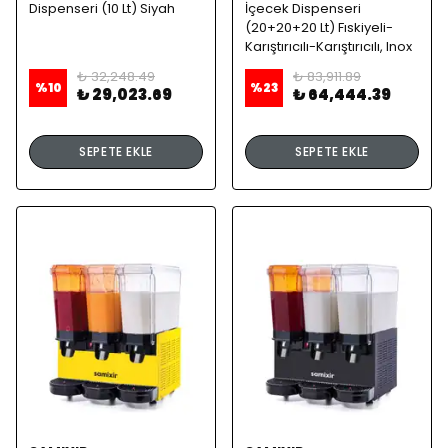
Dispenseri (10 Lt) Siyah
İçecek Dispenseri
(20+20+20 Lt) Fıskiyeli-
Karıştırıcılı-Karıştırıcılı, Inox
₺ 32,248.49
₺ 83,911.89
%
10
%
23
₺ 29,023.69
₺ 64,444.39
SEPETE EKLE
SEPETE EKLE