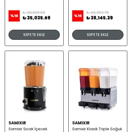
₺ 38,928.59
₺ 42,383.79
%
10
%
10
₺ 35,035.69
₺ 38,145.39
SEPETE EKLE
SEPETE EKLE
SAMIXIR
SAMIXIR
Samixir Sıcak İçecek
Samixir Klasik Triple Soğuk