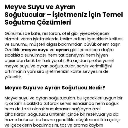
Meyve Suyu ve Ayran
Soğutucular – İşletmeniz İçin Temel
Soğutma Çözümleri
Günümüzde kafe, restoran, otel gibi yiyecek‑içecek
hizmeti veren işletmelerde teslim edilen içeceklerin kalitesi
ve sunumu, müşteri algısı bakımından büyük önem taşır.
Özellikle
meyve suyu
ve
ayran
gibi içeceklerin doğru
sıcaklıkta sunulması, hem tat deneyimi hem hijyen
açısından kritik bir fark yaratır. Bu açıdan profesyonel
meyve suyu ve ayran soğutucular
, servis verimliliğini
artırmanın yanı sıra işletmenizin kalite seviyesini de
yükseltir.
Meyve Suyu ve Ayran Soğutucu Nedir?
Meyve suyu ve ayran soğutucuları, bu içecekleri uygun bir
iç ortam sıcaklıkta tutarak servis esnasında hem soğuk
hem de taze olarak sunulmasını sağlayan özel
cihazlardır. Soğutucu ünitenin içinde bir rezervuar ya da
hazne bulunur, bu hazne genellikle düşük sıcaklıkta çalışır
ve içeceklerin bozulmasını, tat ve aroma kaybını