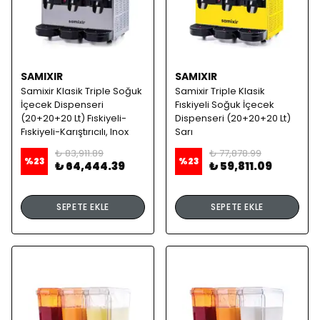
SAMIXIR
SAMIXIR
Samixir Klasik Triple Soğuk
Samixir Triple Klasik
İçecek Dispenseri
Fıskiyeli Soğuk İçecek
(20+20+20 Lt) Fıskiyeli-
Dispenseri (20+20+20 Lt)
Fıskiyeli-Karıştırıcılı, Inox
Sarı
₺ 83,911.89
₺ 77,878.99
%
23
%
23
₺ 64,444.39
₺ 59,811.09
SEPETE EKLE
SEPETE EKLE