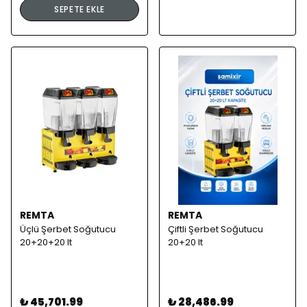
SEPETE EKLE
REMTA
REMTA
Üçlü Şerbet Soğutucu
Çiftli Şerbet Soğutucu
20+20+20 lt
20+20 lt
₺ 45,701.99
₺ 28,486.99