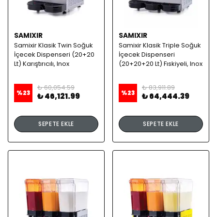
SAMIXIR
SAMIXIR
Samixir Klasik Twin Soğuk
Samixir Klasik Triple Soğuk
İçecek Dispenseri (20+20
İçecek Dispenseri
Lt) Karıştırıcılı, Inox
(20+20+20 Lt) Fıskiyeli, Inox
₺ 60,054.59
₺ 83,911.89
%
23
%
23
₺ 46,121.99
₺ 64,444.39
SEPETE EKLE
SEPETE EKLE