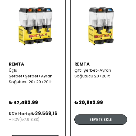
REMTA
REMTA
Üçlü
Çiftli Şerbet+Ayran
Şerbet+Şerbet+Ayran
Soğutucu 20+20 lt
Soğutucu 20+20+20 lt
₺ 47,482.99
₺ 30,863.99
₺39.569,16
KDV Hariç:
+ KDV
(₺7.913,83)
SEPETE EKLE