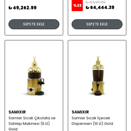
₺ 83,911.89
%
23
₺ 64,444.39
₺ 49,262.99
SEPETE EKLE
SEPETE EKLE
SAMIXIR
SAMIXIR
Samixir Sıcak Çikolata ve
Samixir Sıcak İçecek
Sahlep Makinesi (6 Lt)
Dispenseri (10 Lt) Gold
Gold