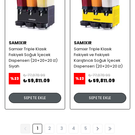
SAMIXIR
SAMIXIR
Samixir Triple Klasik
Samixir Triple Klasik
Fıskiyeli Soğuk İçecek
Fıskiyeli ve Fıskiyeli
Dispenseri (20+20+20 Lt)
Karıştırıcılı Soğuk İçecek
Siyah
Dispenseri (20+20+20 Lt)
Sarı
₺ 77,878.99
₺ 77,878.99
%
23
%
23
₺ 59,811.09
₺ 59,811.09
SEPETE EKLE
SEPETE EKLE
1
2
3
4
5