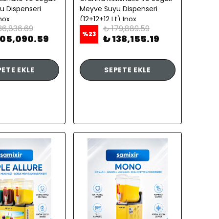
u Dispenseri
Meyve Suyu Dispenseri
Inox
(12+12+12 Lt) Inox
36,836.69
₺ 179,889.59
%
23
105,090.59
₺ 138,155.19
PETE EKLE
SEPETE EKLE