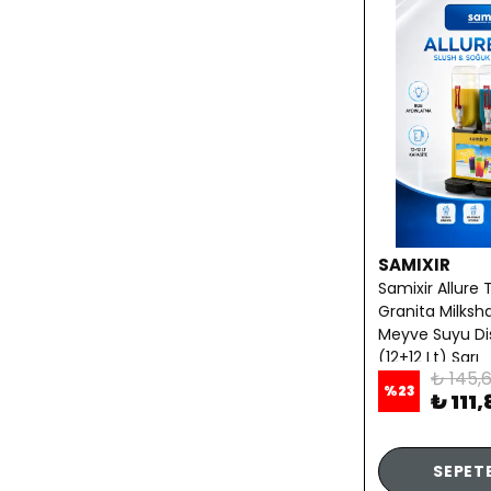
SAMIXIR
Samixir Allure 
Granita Milksh
Meyve Suyu Di
(12+12 Lt) Sarı
₺ 145,
%
23
₺ 111
SEPETE