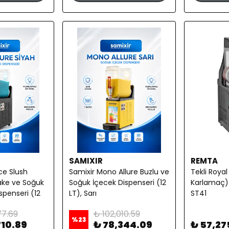
SAMIXIR
REMTA
Ice Slush
Samixir Mono Allure Buzlu ve
Tekli Royal
ake ve Soğuk
Soğuk İçecek Dispenseri (12
Karlamaç) 
penseri (12
LT), Sarı
ST41
77.69
₺ 102,010.59
%
23
710.89
₺ 78,344.09
₺ 57,27