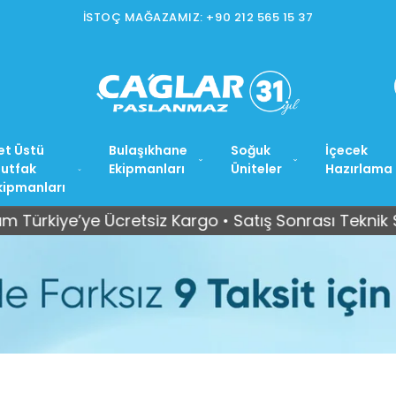
İSTOÇ MAĞAZAMIZ: +90 212 565 15 37
et Üstü
Bulaşıkhane
Soğuk
İçecek
utfak
Ekipmanları
Üniteler
Hazırlama
kipmanları
e Ücretsiz Kargo • Satış Sonrası Teknik Servis Dest