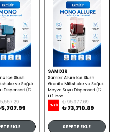
SAMIXIR
no Ice Slush
Samixir Allure Ice Slush
lkshake ve Soğuk
Granita Milkshake ve Soğuk
 Dispenseri (12
Meyve Suyu Dispenseri (12
Lt) Inox
5,557.29
₺ 95,977.69
%
23
65,707.99
₺ 73,710.89
PETE EKLE
SEPETE EKLE