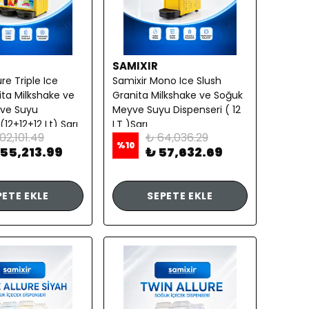
SAMIXIR
ure Triple Ice
Samixir Mono Ice Slush
ita Milkshake ve
Granita Milkshake ve Soğuk
ve Suyu
Meyve Suyu Dispenseri ( 12
(12+12+12 Lt) Sarı
LT )Sarı
02,101.49
₺ 64,036.29
%
10
155,213.99
₺ 57,632.69
PETE EKLE
SEPETE EKLE