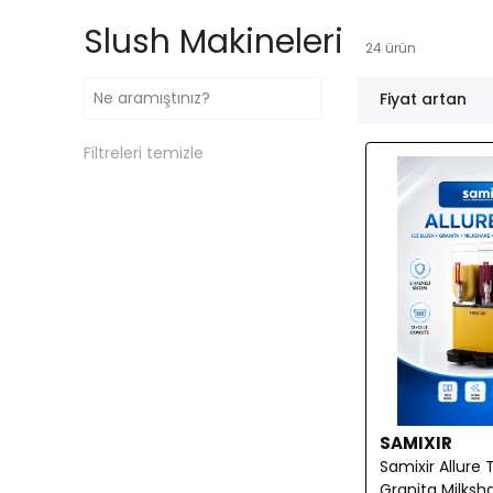
Slush Makineleri
24
ürün
Fiyat artan
Filtreleri temizle
SAMIXIR
Samixir Allure 
Granita Milksh