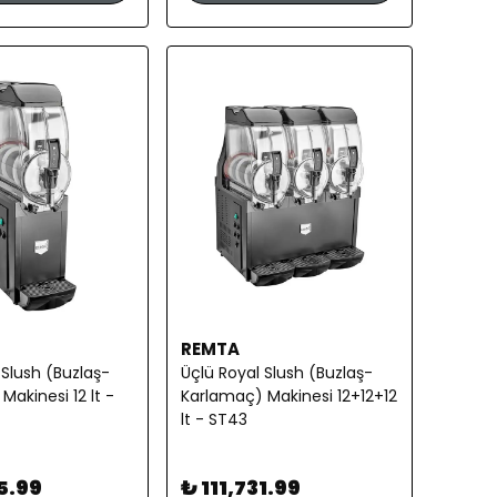
REMTA
 Slush (Buzlaş-
Üçlü Royal Slush (Buzlaş-
Makinesi 12 lt -
Karlamaç) Makinesi 12+12+12
lt - ST43
5.99
₺ 111,731.99