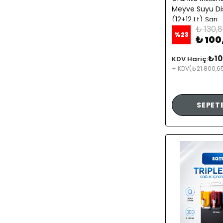
Meyve Suyu Di
(12+12 Lt) Sarı
₺ 130,
%
23
₺ 100
₺10
KDV Hariç:
+ KDV
(₺21.800,6
SEPETE