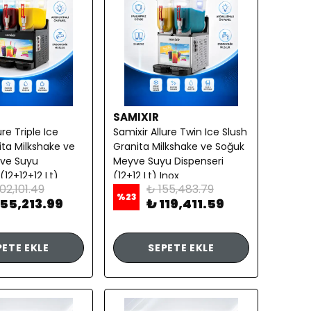
SAMIXIR
ure Triple Ice
Samixir Allure Twin Ice Slush
ita Milkshake ve
Granita Milkshake ve Soğuk
ve Suyu
Meyve Suyu Dispenseri
(12+12+12 Lt)
(12+12 Lt) Inox
02,101.49
₺ 155,483.79
%
23
155,213.99
₺ 119,411.59
PETE EKLE
SEPETE EKLE