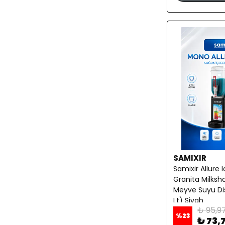
SAMIXIR
Samixir Allure 
Granita Milksh
Meyve Suyu Dis
Lt) Siyah
₺ 95,9
%
23
₺ 73,