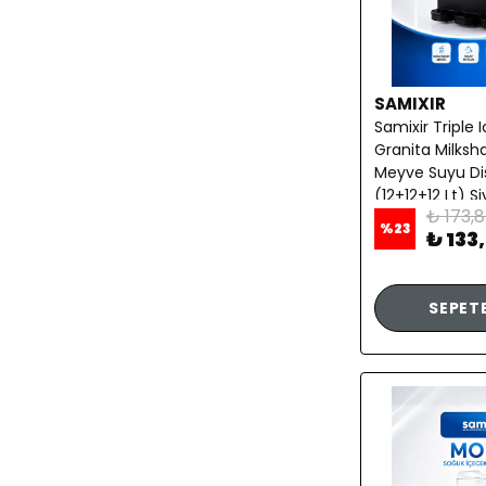
SAMIXIR
Samixir Triple 
Granita Milksh
Meyve Suyu Di
(12+12+12 Lt) S
₺ 173,
%
23
₺ 133
SEPETE