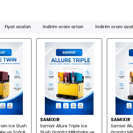
Fiyat azalan
İndirim oranı artan
İndirim oranı aza
SAMIXIR
SAMIXIR
Twin Ice Slush
Samixir Allure Triple Ice
Samixir All
ake ve Soğuk
Slush Granita Milkshake ve
Granita Mi