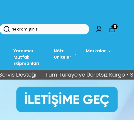
0
Yardımcı
Nötr
Markalar
Mutfak
Üniteler
Ekipmanları
eği
Tüm Türkiye’ye Ücretsiz Kargo • Satış Sonras