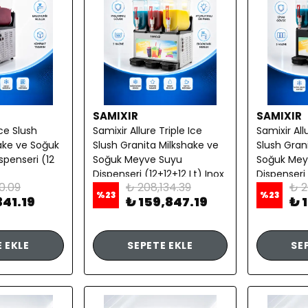
SAMIXIR
SAMIXIR
Ice Slush
Samixir Allure Triple Ice
Samixir All
ake ve Soğuk
Slush Granita Milkshake ve
Slush Gran
penseri (12
Soğuk Meyve Suyu
Soğuk Mey
Dispenseri (12+12+12 Lt) Inox
Dispenseri 
0.09
₺ 208,134.39
₺ 2
Siyah
%
23
%
23
341.19
₺ 159,847.19
₺ 
 EKLE
SEPETE EKLE
SE