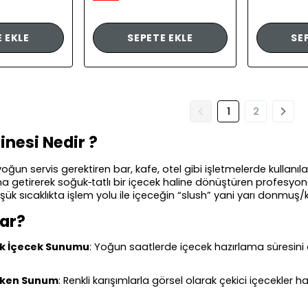
 EKLE
SEPETE EKLE
SE
1
2
inesi Nedir ?
yoğun servis gerektiren bar, kafe, otel gibi işletmelerde kullanı
a getirerek soğuk‑tatlı bir içecek haline dönüştüren profesyone
şük sıcaklıkta işlem yolu ile içeceğin “slush” yani yarı donmuş/
rar?
uk İçecek Sunumu
: Yoğun saatlerde içecek hazırlama süresini ö
eken Sunum
: Renkli karışımlarla görsel olarak çekici içecekler 