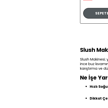
SEPETE
Slush Mak
Slush Makinesi; 
ince buz kıvamın
karıştırma ve dü
Ne İşe Ya
Hızlı Soğ
Dikkat Ç