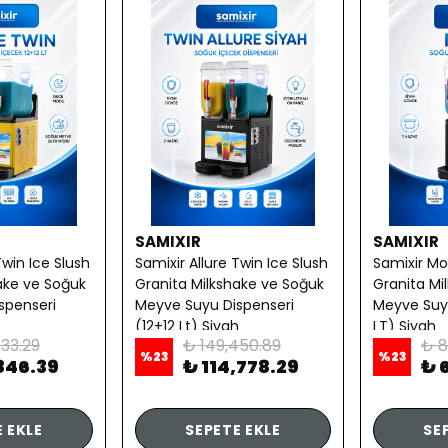
SAMIXIR
SAMIXIR
Twin Ice Slush
Samixir Allure Twin Ice Slush
Samixir Mo
ake ve Soğuk
Granita Milkshake ve Soğuk
Granita Mi
spenseri
Meyve Suyu Dispenseri
Meyve Suyu
(12+12 Lt) Siyah
LT) Siyah
633.29
₺ 149,450.89
₺ 8
%
23
%
23
,846.39
₺ 114,778.29
₺ 
 EKLE
SEPETE EKLE
SE