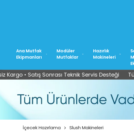
Ana Mutfak
Modüler
Hazırlık
S
Ekipmanları
Mutfaklar
Makineleri
M
E
Satış Sonrası Teknik Servis Desteği
Tüm Türkiye’y
İçecek Hazırlama
Slush Makineleri