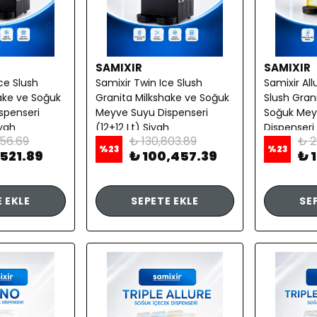
SAMIXIR
SAMIXIR
Ice Slush
Samixir Twin Ice Slush
Samixir All
ake ve Soğuk
Granita Milkshake ve Soğuk
Slush Gran
spenseri
Meyve Suyu Dispenseri
Soğuk Mey
iyah
(12+12 Lt) Siyah
Dispenseri 
856.69
₺ 130,803.89
₺ 2
%
23
%
23
,521.89
₺ 100,457.39
₺ 
 EKLE
SEPETE EKLE
SE