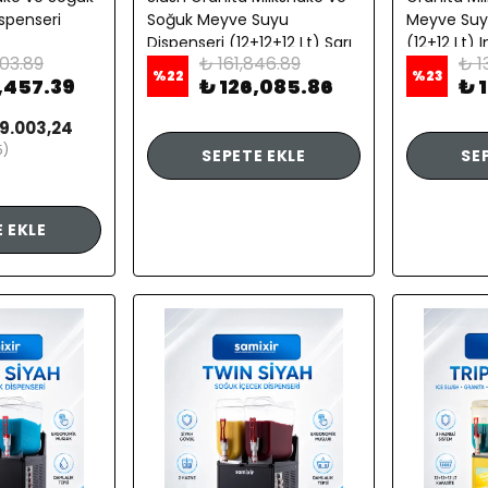
spenseri
Soğuk Meyve Suyu
Meyve Suy
Dispenseri (12+12+12 Lt) Sarı
(12+12 Lt) 
803.89
₺ 161,846.89
₺ 1
%
22
%
23
,457.39
₺ 126,085.86
₺ 
9.003,24
5)
SEPETE EKLE
SE
 EKLE