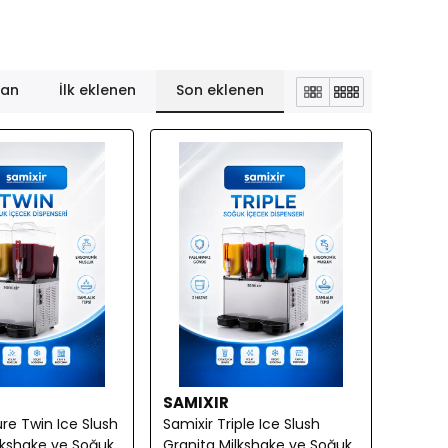
lan
İlk eklenen
Son eklenen
SAMIXIR
ure Twin Ice Slush
Samixir Triple Ice Slush
lkshake ve Soğuk
Granita Milkshake ve Soğuk