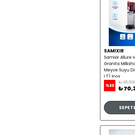
SAMIXIR
Samixir Allure 
Granita Milksh
Meyve Suyu Dis
LT) Inox
₺ 91,59
%
23
₺ 70,
SEPETE