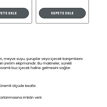
PETE EKLE
SEPETE EKLE
lan, meyve suyu, şuruplar veya içecek karışımlarını
l üretim ekipmanıdır. Bu makineler, sürekli
kıvamlı buz içecek haline gelmesini sağlar.
nemli ölçüde kısaltır.
hazırlanmasına imkân verir.