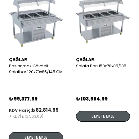
ÇAĞLAR
ÇAĞLAR
Paslanmaz Gövdeli
Salata Barı 150x70x85/135
Salatbar 120x70x85/145 CM
₺ 99,377.99
₺ 103,984.99
₺82.814,99
KDV Hariç:
+ KDV
(₺16.563,00)
SEPETE EKLE
SEPETE EKLE