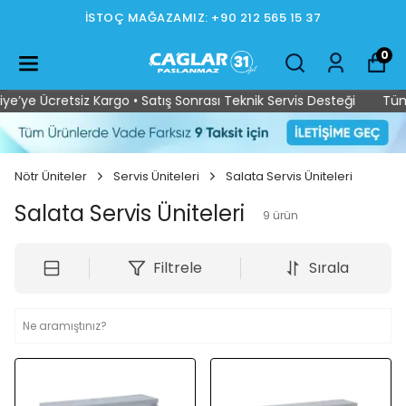
İSTOÇ MAĞAZAMIZ: +90 212 565 15 37
0
e Ücretsiz Kargo • Satış Sonrası Teknik Servis Desteği
Tüm Tür
Nötr Üniteler
Servis Üniteleri
Salata Servis Üniteleri
Salata Servis Üniteleri
9
ürün
Filtrele
Sırala