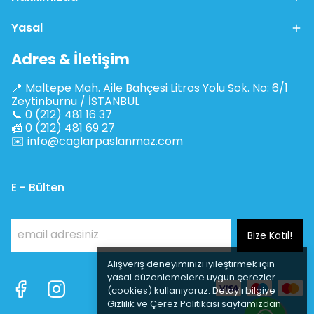
Yasal
Adres & İletişim
📍 Maltepe Mah. Aile Bahçesi Litros Yolu Sok. No: 6/1
Zeytinburnu / İSTANBUL
📞 0 (212) 481 16 37
📠 0 (212) 481 69 27
✉️
info@caglarpaslanmaz.com
E - Bülten
Bize Katıl!
Alışveriş deneyiminizi iyileştirmek için
yasal düzenlemelere uygun çerezler
(cookies) kullanıyoruz. Detaylı bilgiye
Gizlilik ve Çerez Politikası
sayfamızdan