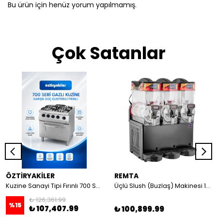
Bu ürün için henüz yorum yapılmamış.
Çok Satanlar
ÖZTİRYAKİLER
REMTA
Kuzine Sanayi Tipi Fırınlı 700 Seri Gazlı 4 Açık Ateş 80x70x85 (Lp)-2X6Kw+2X7,5Kw+6Kw Elektrikli Fırın
Üçlü Slush (Buzlaş) Makinesi 12+12+12 lt
₺ 126,361.99
%
15
₺ 107,407.99
₺ 100,899.99