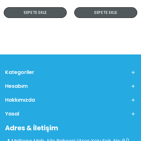
SEPETE EKLE
SEPETE EKLE
Kategoriler
Hesabım
Hakkımızda
Yasal
Adres & İletişim
📍 Maltepe Mah. Aile Bahçesi Litros Yolu Sok. No: 6/1